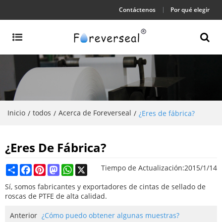
Contáctenos
Por qué elegir
Inicio
todos
Acerca de Foreverseal
/
/
/
¿Eres de fábrica?
¿Eres De Fábrica?
Share
Facebook
Pinterest
Mastodon
WhatsApp
X
Tiempo de Actualización:
2015/1/14
Sí, somos fabricantes y exportadores de cintas de sellado de
roscas de PTFE de alta calidad.
Anterior
¿Cómo puedo obtener algunas muestras?