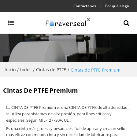
Contáctenos
Por qué elegir
Inicio
todos
Cintas de PTFE
/
/
/
Cintas de PTFE Premium
Cintas De PTFE Premium
La CINTA DE PTFE Premium
una
DE
de
alta densidad
es
CINTA
PTFE
,
utiliza
para
sistemas de alta presión, para fines críticos y
se
especiales.
Según MIL-T27730A, UL
.
Es una cinta más gruesa y pesada. es fácil de aplicar y crea un sello
más eficaz con menos cinta y sin necesidad de lubricante para