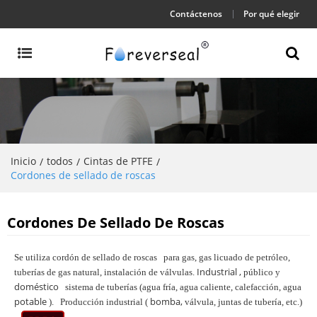
Contáctenos
Por qué elegir
Inicio
todos
Cintas de PTFE
/
/
/
Cordones de sellado de roscas
Cordones De Sellado De Roscas
Se utiliza cordón de sellado
de
roscas
para gas, gas licuado de petróleo,
Industrial
,
tuberías de gas natural, instalación de válvulas.
público y
doméstico
sistema de tuberías (agua fría, agua caliente, calefacción, agua
potable
bomba,
).
Producción industrial (
válvula, juntas de tubería, etc.)