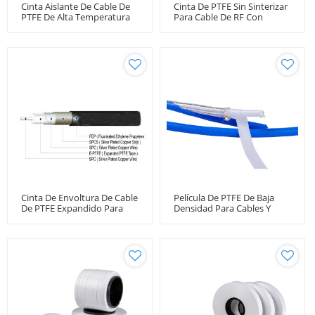
Cinta Aislante De Cable De
Cinta De PTFE Sin Sinterizar
PTFE De Alta Temperatura
Para Cable De RF Con
Para Área Eléctrica
Estabilidad De Fase Y
Amplitud De Pérdida
Ultrabaja
Cinta De Envoltura De Cable
Película De PTFE De Baja
De PTFE Expandido Para
Densidad Para Cables Y
Cable Flexible De
Alambres De Termopar
Microondas RF De Baja
Pérdida