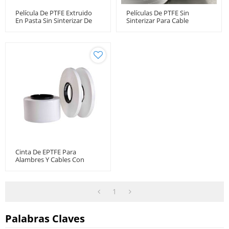
Película De PTFE Extruido
Películas De PTFE Sin
En Pasta Sin Sinterizar De
Sinterizar Para Cable
1,6 G/cm³ Para Cables
Coaxial De Microondas De
Calefactores, Cables Para
Baja Pérdida
Aviones Y Automóviles
Cinta De EPTFE Para
Alambres Y Cables Con
Blindaje De PTFE De Cobre
Plateado
1
Palabras Claves