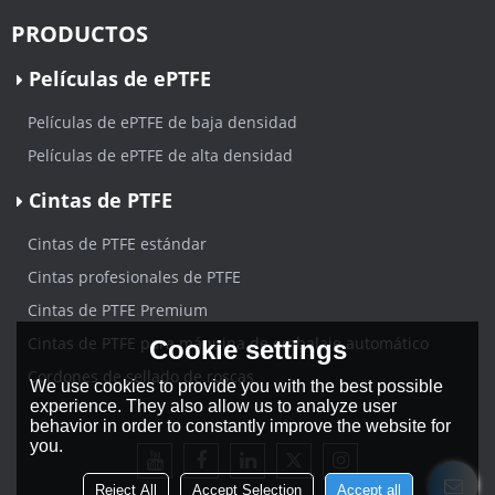
PRODUCTOS
Películas de ePTFE
Películas de ePTFE de baja densidad
Películas de ePTFE de alta densidad
Cintas de PTFE
Cintas de PTFE estándar
Cintas profesionales de PTFE
Cintas de PTFE Premium
Cintas de PTFE para máquina de embalaje automático
Cookie settings
Cordones de sellado de roscas
We use cookies to provide you with the best possible
experience. They also allow us to analyze user
behavior in order to constantly improve the website for
you.
Reject All
Accept Selection
Accept all