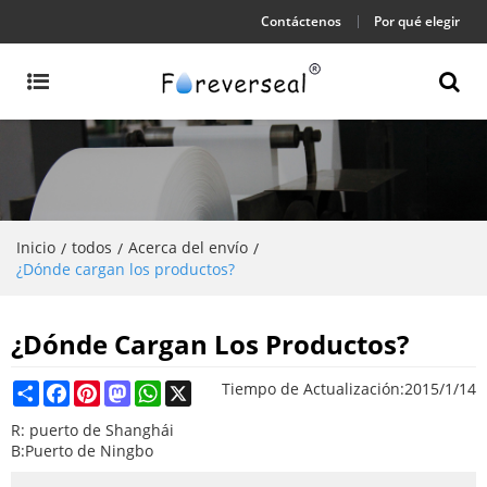
Contáctenos
Por qué elegir
Inicio
todos
Acerca del envío
/
/
/
¿Dónde cargan los productos?
¿Dónde Cargan Los Productos?
Share
Facebook
Pinterest
Mastodon
WhatsApp
X
Tiempo de Actualización:
2015/1/14
R: puerto de Shanghái
B:Puerto de Ningbo