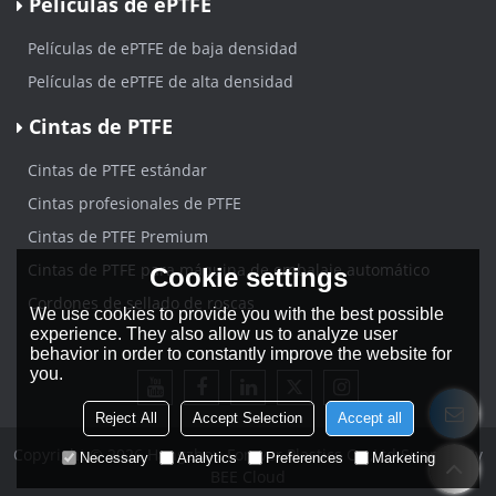
Películas de ePTFE
Películas de ePTFE de baja densidad
Películas de ePTFE de alta densidad
Cintas de PTFE
Cintas de PTFE estándar
Cintas profesionales de PTFE
Cintas de PTFE Premium
Cintas de PTFE para máquina de embalaje automático
Cookie settings
Cordones de sellado de roscas
We use cookies to provide you with the best possible
experience. They also allow us to analyze user
behavior in order to constantly improve the website for
you.
Reject All
Accept Selection
Accept all
Copyright © 2026
Hangzhou Forever Plastics Co.,Ltd
Support By
Necessary
Analytics
Preferences
Marketing
BEE Cloud