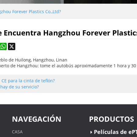
hou Forever Plastics Co.,Ltd?
 Encuentra Hangzhou Forever Plastics
k
rest
Mastodon
WhatsApp
X
ueblo de Huilong, Hangzhou, Linan
uerto de Hangzhou: tome el autobús aproximadamente 1 hora y 30
 CE para la cinta de teflón?
hay de su servicio?
NAVEGACIÓN
PRODUCTOS
Películas de eP
CASA