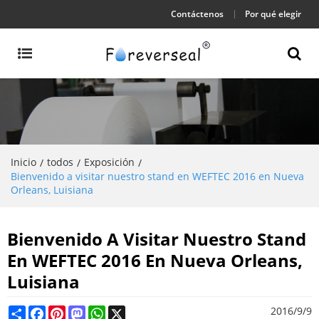
Contáctenos
Por qué elegir
Inicio
todos
Exposición
/
/
/
Bienvenido a visitar nuestro stand en WEFTEC 2016 en Nueva
Orleans, Luisiana
Bienvenido A Visitar Nuestro Stand
En WEFTEC 2016 En Nueva Orleans,
Luisiana
Share
Facebook
Pinterest
Mastodon
WhatsApp
X
2016/9/9