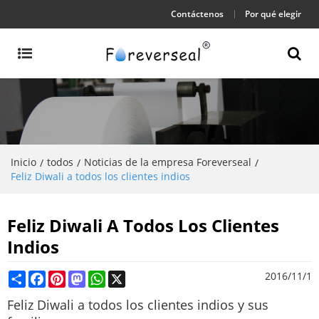
Contáctenos
Por qué elegir
Inicio
todos
Noticias de la empresa Foreverseal
/
/
/
Feliz Diwali a todos los clientes indios
Feliz Diwali A Todos Los Clientes
Indios
Share
Facebook
Pinterest
Mastodon
WhatsApp
X
2016/11/1
Feliz Diwali a todos los clientes indios y sus