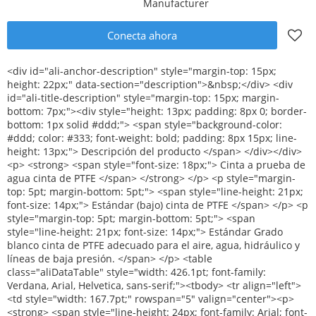
Manufacturer
Conecta ahora
<div id="ali-anchor-description" style="margin-top: 15px; height: 22px;" data-section="description">&nbsp;</div> <div id="ali-title-description" style="margin-top: 15px; margin-bottom: 7px;"><div style="height: 13px; padding: 8px 0; border-bottom: 1px solid #ddd;"> <span style="background-color: #ddd; color: #333; font-weight: bold; padding: 8px 15px; line-height: 13px;"> Descripción del producto </span> </div></div> <p> <strong> <span style="font-size: 18px;"> Cinta a prueba de agua cinta de PTFE </span> </strong> </p> <p style="margin-top: 5pt; margin-bottom: 5pt;"> <span style="line-height: 21px; font-size: 14px;"> Estándar (bajo) cinta de PTFE </span> </p> <p style="margin-top: 5pt; margin-bottom: 5pt;"> <span style="line-height: 21px; font-size: 14px;"> Estándar Grado blanco cinta de PTFE adecuado para el aire, agua, hidráulico y líneas de baja presión. </span> </p> <table class="aliDataTable" style="width: 426.1pt; font-family: Verdana, Arial, Helvetica, sans-serif;"><tbody> <tr align="left"> <td style="width: 167.7pt;" rowspan="5" valign="center"><p> <strong> <span style="line-height: 24px; font-family: Arial; font-size: 12pt;"> Pliego de condiciones: </span> </strong> </p></td> <td style="width: 258.4pt;" valign="top"><p> <span style="line-height: 24px; font-family: Arial; font-size: 12pt;"> Ancho: </span> <span style="line-height: 24px; font-family: Arial; font-size: 12pt;"> 12mm 19mm 25mm </span> </p></td> </tr> <tr align="left"><td style="width: 258.4pt;" valign="top"><p> <span style="line-height: 24px; font-family: Arial; font-size: 12pt;"> Espesor: </span> <span style="line-height: 24px; font-family: Arial; font-size: 12pt;"> 0.075mm 0.1mm 0.2mm </span> </p></td></tr> <tr align="left"><td style="width: 258.4pt;" valign="top"><p> <span style="line-height: 24px; font-family: Arial; font-size: 12pt;"> Longitud: </span> <span style="line-height: 24px; font-family: Arial; font-size: 12pt;"> 8 M-50 m </span> </p></td></tr> <tr align="left"><td style="width: 258.4pt;" valign="top"><p> <span style="line-height: 24px; font-family: Arial; font-size: 12pt;"> Densidad: </span> <span style="line-height: 24px; font-family: Arial; font-size: 12pt;"> 0.2g/cm3 -- 0.3g/cm3 </span> </p></td></tr> <tr align="left"><td style="width: 258.4pt;" valign="top"><p> <span style="line-height: 24px; font-family: Arial; font-size: 12pt;"> De acuerdo a las peticiones del cliente </span> </p></td></tr> <tr align="left"> <td style="width: 167.7pt;" valign="top"><p> <strong> <span style="line-height: 24px; font-family: Arial; font-size: 12pt;"> Color: </span> </strong> </p></td> <td style="width: 258.4pt;" valign="top"><p> <span style="line-height: 24px; font-size: 12pt;"> Blanco </span> </p></td> </tr> <tr align="left"> <td style="width: 167.7pt;" valign="top"><p> <strong> <span style="line-height: 24px; font-family: Arial; font-size: 12pt;"> Entrega: </span> </strong> </p></td> <td style="width: 258.4pt;" valign="top"><p> <span style="line-height: 24px; font-family: Arial; font-size: 12pt;"> 30 días después de recibir pago por adelantado del 30% </span> </p></td> </tr> <tr align="left"> <td style="width: 167.7pt;" rowspan="4" valign="center"><p> <strong> <span style="line-height: 24px; font-family: Arial; font-size: 12pt;"> Detalles del embalaje: </span> </strong> </p></td> <td style="width: 258.4pt;" valign="top"><p> <span style="line-height: 24px; font-family: Arial; font-size: 12pt;"> 1.10 unids/contracción o 10 unids/caja </span> </p></td> </tr> <tr align="left"><td style="width: 258.4pt;" valign="top"><p> <span style="line-height: 24px; font-family: Arial; font-size: 12pt;"> 2. innerbox: 48 unids/caja o 100 unids/caja o 250 unids/caja </span> </p></td></tr> <tr align="left"><td style="width: 258.4pt;" valign="top"><p> <span style="line-height: 24px; font-family: Arial; font-size: 12pt;"> 3. Outer cartón: 500 unids/ctn o 1000 unids/ctn </span> </p></td></tr> <tr align="left"><td style="width: 258.4pt;" valign="top"><p> <span style="line-height: 24px; font-family: Arial; font-size: 12pt;"> De acuerdo a las peticiones del cliente </span> </p></td></tr> <tr align="left"> <td style="width: 167.7pt;" valign="top"><p> <strong> <span style="line-height: 24px; font-family: Arial; font-size: 12pt;"> Puerto:: </span> </strong> </p></td> <td style="width: 258.4pt;" valign="top"><p> <span style="line-height: 24px; font-size: 12pt;"> Shanghai/ningbo </span> </p></td> </tr> </tbody></table> <p>&nbsp;</p> <p><img src="http://i03.i.aliimg.com/simg/single/icon/placeholder_100x100.png" data-src="http://g04.s.alicdn.com/kf/HT1YhH1Fw4kXXagOFbXc/200307087/HT1YhH1Fw4kXXagOFbXc.jpg" data-alt="De baja densidad a prueba de agua cinta cinta cinta de PTFE cinta de 12 mm de PTFE" ori-width="600" ori-height="600" /> <noscript><img src="http://g04.s.alicdn.com/kf/HT1YhH1Fw4kXXagOFbXc/200307087/HT1YhH1Fw4kXXagOFbXc.jpg" alt="De baja densidad a prueba de agua cinta cinta cinta de PTFE cinta de 12 mm de PTFE" ori-width="600" ori-height="600"></noscript> <img src="http://i03.i.aliimg.com/simg/single/icon/placeholder_100x100.png" data-src="http://g03.s.alicdn.com/kf/HT1EtNNFUxgXXagOFbXk/200307087/HT1EtNNFUxgXXagOFbXk.jpg" data-alt="De baja densidad a prueba de agua cinta cinta cinta de PTFE cinta de 12 mm de PTFE" ori-width="600" ori-height="600" /> <noscript><img src="http://g03.s.alicdn.com/kf/HT1EtNNFUxgXXagOFbXk/200307087/HT1EtNNFUxgXXagOFbXk.jpg" alt="De baja densidad a prueba de agua cinta cinta cinta de PTFE cinta de 12 mm de PTFE" ori-width="600" ori-height="600"></noscript> </p> <p>&nbsp;</p> <p><img src="http://i03.i.aliimg.com/simg/single/icon/placeholder_100x100.png" data-src="http://g04.s.alicdn.com/kf/HT1wMv7FuXlXXagOFbXM/200307087/HT1wMv7FuXlXXagOFbXM.jpg" data-alt="De baja densidad a prueba de agua cinta cinta cinta de PTFE cinta de 12 mm de PTFE" ori-width="600" ori-height="600" /> <noscript><img src="http://g04.s.alicdn.com/kf/HT1wMv7FuXlXXagOFbXM/200307087/HT1wMv7FuXlXXagOFbXM.jpg" alt="De baja densidad a prueba de agua cinta cinta cinta de PTFE cinta de 12 mm de PTFE" ori-width="600" ori-height="600"></noscript> </p> <div id="ali-anchor-packaging" style="margin-top: 15px; height: 22px;" data-section="packaging">&nbsp;</div> <div id="ali-title-packaging" style="margin-top: 15px; margin-bottom: 7px;"><div style="height: 13px; padding: 8px 0; border-bottom: 1px solid #ddd;"> <span style="background-color: #ddd; color: #333; font-weight: bold; padding: 8px 15px; line-height: 13px;"> Embalaje y envío </span> </div></div> <p><img src="http://i03.i.aliimg.com/simg/single/icon/placeholder_100x100.png" data-src="http://i00.i.aliimg.com/img/pb/082/509/068/1068509082_018.jpg" data-alt="De baja densidad a prueba de agua cinta cinta cinta de PTFE cinta de 12 mm de PTFE" ori-width="600" ori-height="600" /> <noscript><img src="http://i00.i.aliimg.com/img/pb/082/509/068/1068509082_018.jpg" alt="De baja densidad a prueba de agua cinta cinta cinta de PTFE cinta de 12 mm de PTFE" ori-width="600" ori-height="600"></noscript> </p> <div id="ali-anchor-companyInfo" style="margin-top: 15px; height: 22px;" data-section="companyInfo">&nbsp;</div> <div id="ali-title-companyInfo" style="margin-top: 15px; margin-bottom: 7px;"><div style="height: 13px; padding: 8px 0; border-bottom: 1px solid #ddd;"> <span style="background-color: #ddd; color: #333; font-weight: bold; padding: 8px 15px; line-height: 13px;"> Información de la empresa </span> </div></div> <p>&nbsp;</p> <p><img src="http://i03.i.aliimg.com/simg/single/icon/placeholder_100x100.png" data-src="http://i01.i.aliimg.com/img/pb/888/412/068/1068412888_245.jpg" data-alt="De baja densidad a prueba de agua cinta cinta cinta de PTFE cinta de 12 mm de PTFE" ori-width="600" ori-height="600" /> <noscript><img src="http://i01.i.aliimg.com/img/pb/888/412/068/1068412888_245.jpg" alt="De baja densidad a prueba de agua cinta cinta cinta de PTFE cinta de 12 mm de PTFE" ori-width="600" ori-height="600"></noscript> </p> <p>&nbsp;</p> <p><img src="http://i03.i.aliimg.com/simg/single/icon/placeholder_100x100.png" data-src="http://i01.i.aliimg.com/img/pb/603/797/066/1066797603_518.jpg" data-alt="De baja densidad a prueba de agua cinta cinta cinta de PTFE cinta de 12 mm de PTFE" ori-width="600" ori-height="600" /> <noscript><img src="http://i01.i.aliimg.com/img/pb/603/797/066/1066797603_518.jpg" alt="De baja densidad a prueba de agua cinta cinta cinta de PTFE cinta de 12 mm de PTFE" ori-width="600" ori-height="600"></noscript> </p> <p>&nbsp;</p> <p> <span style="line-height: 18px;"> <strong> <span style="line-height: 24px; font-size: 16px;"> <span style="line-height: 24px; background-color: #b8b8b8;"> <span style="line-height: 24px; background-color: #ffffff;"> <span style="line-height: 24px; text-decoration: underline;"> Certificación </span> </span> </span> </span> </strong> </span> </p> <p><img src="http://i03.i.aliimg.com/simg/single/icon/placeholder_100x100.png" data-src="http://i00.i.aliimg.com/img/pb/567/436/972/972436567_933.jpg" width="600" height="200" ori-width="600" ori-height="200" /> <noscript><img src="http://i00.i.aliimg.com/img/pb/567/436/972/972436567_933.jpg" width="600" height="200" ori-width="600" ori-height="200"></noscript> </p> <p>&nbsp;&nbsp;</p> <div id="ali-anchor-faq" style="margin-top: 15px; height: 22px;" data-section="faq">&nbsp;</div> <div id="ali-title-faq" style="margin-top: 15px; margin-bottom: 7px;"><div style="height: 13px; padding: 8px 0; border-bottom: 1px solid #ddd;"> <span style="background-color: #ddd; color: #333; font-weight: bold; padding: 8px 15px; line-height: 13px;"> FAQ </span> </div></div> <p>&nbsp;</p> <table class="aliDataTable" style="width: 426.1pt;"><tbody> <tr align="left"><td style="width: 426.1pt;" valign="top"><p> <span style="line-height: 21px; font-size: 14px;