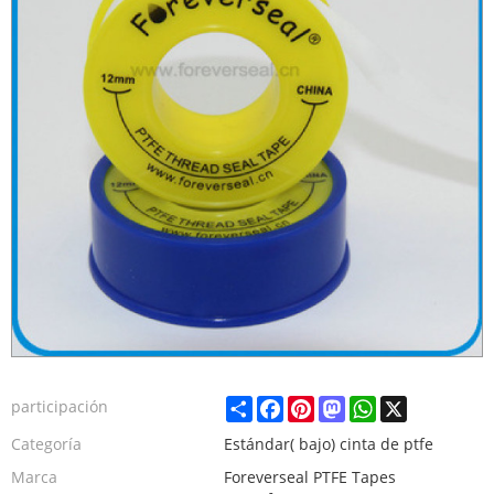
Share
Facebook
Pinterest
Mastodon
WhatsApp
X
participación
Categoría
Estándar( bajo) cinta de ptfe
Marca
Foreverseal PTFE Tapes