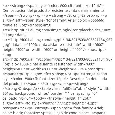
<p> <strong> <span style="color: #00ccff; font-size: 12pt;"> Demostración del producto resistente cinta de aislamiento </span> </strong> </p> <p><strong></strong>&nbsp;</p> <p align="left"><span style="font-family: Arial; color: #666666; font-size: 9pt;">&nbsp;<img src="http://i03.i.aliimg.com/simg/single/icon/placeholder_100x100.png" data-src="http://i00.i.aliimg.com/img/pb/134/821/803/803821134_967.jpg" data-alt="100% cinta aislante resistente" width="600" height="400" ori-width="600" ori-height="400" /> <noscript><img src="http://i00.i.aliimg.com/img/pb/134/821/803/803821134_967.jpg" alt="100% cinta aislante resistente" width="600" height="400" ori-width="600" ori-height="400"></noscript> </span></p> <p align="left">&nbsp;</p> <p> <strong> <span style="color: #00ccff; font-size: 12pt;"> Descripción detallada del producto </span> </strong> </p> <p><strong></strong>&nbsp;</p> <table class="aliDataTable" style="width: 601px; background: white;" border="1" cellspacing="0" cellpadding="0"><tbody> <tr style="height: 14.2pt;" align="left"> <td style="width: 177.15pt; height: 14.2pt;" rowspan="5"><p> <strong> <span style="font-family: Arial; color: black; font-size: 9pt;"> Pliego de condiciones: </span> </strong> </p></td> <td style="width: 273.6pt;"><p> <strong> <span style="font-family: Arial; color: black; font-size: 9pt;"> Ancho: </span> </strong> <span style="font-family: Arial; color: black; font-size: 9pt;"> 12mm (1/2), 19mm (3/4 &#39;&#39;), 25mm (1&#39;&#39;) </span> </p></td> </tr> <tr style="height: 14.2pt;" align="left"><td><p> <strong> <span style="font-family: Arial; color: black; font-size: 9pt;"> Espesor: </span> </strong> <span style="font-family: Arial; color: black; font-size: 9pt;"> 0.075mm, 0.1mm, 0.2mm </span> </p></td></tr> <tr style="height: 14.2pt;" align="left"><td><p> <strong> <span style="font-family: Arial; color: black; font-size: 9pt;"> Longitud: </span> </strong> <span style="font-family: Arial; color: black; font-size: 9pt;"> 10 M-50 m </span> </p></td></tr> <tr style="height: 14.2pt;" align="left"><td><p> <strong> <span style="font-family: Arial; color: black; font-size: 9pt;"> Densidad: </span> </strong> <span style="font-family: Arial; color: black; font-size: 9pt;"> 0.2g/cm3-0.3g/cm3 </span> </p></td></tr> <tr style="height: 14.2pt;" align="left"><td><p> <span style="font-family: Arial; color: black; font-size: 9pt;"> De acuerdo a las peticiones del cliente </span> </p></td></tr> <tr style="height: 14.2pt;" align="left"> <td><p> <strong> <span style="font-family: Arial; color: black; font-size: 9pt;"> Meterail: </span> </strong> </p></td> <td><p> <span style="font-family: Arial; color: black; font-size: 9pt;"> 100% PTFE </span> </p></td> </tr> <tr style="height: 14.2pt;" align="left"> <td><p> <strong> <span style="font-family: Arial; color: black; font-size: 9pt;"> Color: </span> </strong> </p></td> <td><p> <span style="font-family: Arial; color: black; font-size: 9pt;"> Blanco </span> </p></td> </tr> <tr style="height: 14.2pt;" align="left"> <td style="height: 14.2pt;" rowspan="3"><p> <strong> <span style="font-family: Arial; color: black; font-size: 9pt;"> Precio </span> </strong> <strong> <span style="font-family: Arial; color: black; font-size: 9pt;"> Rango </span> </strong> <strong><span style="font-family: Arial; color: black; font-size: 9pt;">:</span></strong></p></td> <td><p> <span style="font-family: Arial; color: black; font-size: 9pt;"> EE.UU. $0.045-ee.uu. $ </span> <span style="font-family: Verdana; color: black; font-size: 9pt;">0.2</span></p></td> </tr> <tr style="height: 14.2pt;" align="left"><td><p><span style="font-family: Arial; color: black; font-size: 9pt;">1). Por ejemplo: la cantidad más grande, el precio más favorable</span></p></td></tr> <tr style="height: 14.2pt;" align="left"><td><p><span style="font-family: Arial; color: black; font-size: 9pt;">2). Por ejemplo: producimos 100% PTFE como productos de alta calidad</span></p></td></tr> <tr style="height: 14.2pt;" align="left"> <td><p> <strong> <span style="font-family: Arial; color: black; font-size: 9pt;"> Tiempo de entrega: </span> </strong> </p></td> <td><p> <span style="font-family: Arial; color: black; font-size: 9pt;"> 30 días después de recibir su 30% por pago anticipado </span> </p></td> </tr> <tr style="height: 14.2pt;" align="left"> <td style="height: 14.2pt;" rowspan="4"><p> <strong> <span style="font-family: Arial; color: black; font-size: 9pt;"> Detalles del embalaje: </span> </strong> </p></td> <td><p> <span style="font-family: Arial; color: black; font-size: 9pt;"> 1.10 unids/contracción o 10 unids/caja </span> </p></td> </tr> <tr style="height: 14.2pt;" align="left"><td><p> <span style="font-family: Arial; color: black; font-size: 9pt;"> 2. Inner caja: 48 unids/caja, 100 unids/caja o 250 unids/caja </span> </p></td></tr> <tr style="height: 14.2pt;" align="left"><td><p> <span style="font-family: Arial; color: black; font-size: 9pt;"> 3. Outer cartón: 500 unids/ctn o 1000 unids/ctn </span> </p></td></tr> <tr style="height: 14.2pt;" align="left"><td><p> <span style="font-family: Arial; color: black; font-size: 9pt;"> De acuerdo a las peticiones del cliente </span> </p></td></tr> <tr style="height: 14.2pt;" align="left"> <td><p> <strong> <span style="font-family: Arial; color: black; font-size: 9pt;"> Puerto: </span> </strong> </p></td> <td><p> <span style="font-family: Arial; color: black; font-size: 9pt;"> Shanghai/ningbo </span> </p></td> </tr> <tr style="height: 14.2pt;" align="left"> <td><p> <strong> <span style="font-family: Arial; color: black; font-size: 9pt;"> Moq: </span> </strong> </p></td> <td><p> <span style="font-family: Arial; color: black; font-size: 9pt;"> 100000 unids </span> </p></td> </tr> <tr style="height: 14.2pt;" align="left"> <td><p><span style="font-family: Verdana; color: black; font-size: 9pt;">&nbsp;</span></p></td> <td><p><span style="font-family: Verdana; color: black; font-size: 9pt;">&nbsp;</span></p></td> </tr> <tr style="height: 14.2pt;" align="left"> <td><p> <strong> <span style="font-family: Arial; color: black; font-size: 9pt;"> Composición: </span> </strong> </p></td> <td><p> <span style="font-family: Arial; color: black; font-size: 9pt;"> 100% PTFE </span> </p></td> </tr> <tr style="height: 14.2pt;" align="left"> <td><p> <strong> <span style="font-family: Arial; color: black; font-size: 9pt;"> Temperatura </span> </strong> <strong> <span style="font-family: Arial; color: black; font-size: 9pt;"> Rango </span> </strong> <strong><span style="font-family: Arial; color: black; font-size: 9pt;">: </span></strong></p></td> <td><p> <span style="font-family: Arial; color: black; font-size: 9pt;"> -190c a 280C (-374f a + 536f) </span> </p></td> </tr> <tr style="height: 14.2pt;" align="left"> <td><p> <strong> <span style="font-family: Arial; color: black; font-size: 9pt;"> Resistencia a la tracción: </span> </strong> </p></td> <td><p> <span style="font-family: Arial; color: black; font-size: 9pt;"> 8n/mm2 </span> </p></td> </tr> <tr style="height: 14.2pt;" align="left"> <td><p> <strong> <span style="font-family: Arial; color: black; font-size: 9pt;"> Elongación: </span> </strong> </p></td> <td><p> <span style="font-family: Arial; color: black; font-size: 9pt;"> 25% Min </span> </p></td> </tr> <tr style="height: 14.2pt;" align="left"> <td><p> <strong> <span style="font-family: Arial; color: black; font-size: 9pt;"> Resistencia a la presión: </span> </strong> </p></td> <td><p> <span style="font-family: Arial; color: black; font-size: 9pt;"> Hasta 30 bar (mpa) </span> </p></td> </tr> <tr style="height: 14.2pt;" align="left"> <td><p> <strong> <span style="font-family: Arial; color: black; font-size: 9pt;"> Resistencia química: </span> </strong> </p></td> <td><p> <span style="font-family: Arial; color: black; font-size: 9pt;"> Ph: 0-14 </span> </p></td> </tr> </tbody></table> <p>&nbsp;</p> <p><strong></strong>&nbsp;</p> <p> <strong> <span style="color: #00ccff; font-size: 12pt;"> Certificado </span> </strong> </p> <p><strong></strong>&nbsp;</p> <p><strong><span style="color: #00ccff; font-size: 12pt;"><img src="http://i03.i.aliimg.com/simg/single/icon/placeholder_100x100.png" data-src="http://i01.i.aliimg.com/img/pb/078/241/806/806241078_232.jpg" data-alt="100% cinta aislante resistente" width="600" height="430" ori-width="600" ori-height="430" /> <noscript><img src="http://i01.i.aliimg.com/img/pb/078/241/806/806241078_232.jpg" alt="100% cinta aislante resistente" width="600" height="430" ori-width="600" ori-height="430"></noscript> </span></strong></p> <p>&nbsp;</p> <p>&nbsp;</p> <p> <strong> <span style="color: #00ccff; font-size: 12pt;"> Nuestra empresa </span> </strong> </p> <p><strong></strong>&nbsp;</p> <p><strong><span style="color: #00ccff; font-size: 12pt;"><img src="http://i03.i.aliimg.com/simg/single/icon/placeholder_100x100.png" data-src="http://i01.i.aliimg.com/img/pb/833/218/800/800218833_783.jpg" width="600" height="400" ori-width="600" ori-height="400" /> <noscript><img src="http://i01.i.aliimg.com/img/pb/833/218/800/800218833_783.jpg" width="600" height="400" ori-width="600" ori-height="400"></noscript> </span></strong></p> <p><strong></strong>&nbsp;</p> <p><strong><span style="color: #00ccff; font-size: 12pt;"><img src="http://i03.i.aliimg.com/simg/single/icon/placeholder_100x100.png" data-src="http://i00.i.aliimg.com/img/pb/139/949/802/802949139_980.jpg" data-alt="100% cinta aislante resistente" width="600" height="500" ori-width="600" ori-height="500" /> <noscript><img src="http://i00.i.aliimg.com/img/pb/139/949/802/802949139_980.jpg" alt="100% cinta aislante resistente" width="600" height="500" ori-width="600" ori-height="500"></noscript> </sp