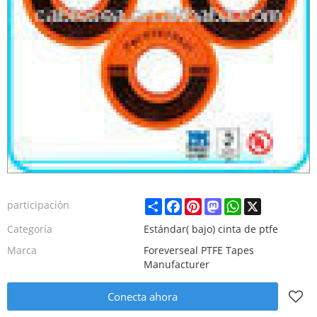
Share
Facebook
Pinterest
Mastodon
WhatsApp
X
participación
Categoría
Estándar( bajo) cinta de ptfe
Marca
Foreverseal PTFE Tapes
Manufacturer
Conecta ahora