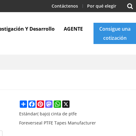
Contáctenos
Por qué elegir
estigación Y Desarrollo
AGENTE
Consigue una
cotización
Apoyo
Blogs
Contáctenos
Share
Facebook
Pinterest
Mastodon
WhatsApp
X
Estándar( bajo) cinta de ptfe
Foreverseal PTFE Tapes Manufacturer