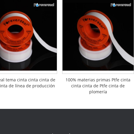
eal tema cinta cinta cinta de
100% materias primas Ptfe cinta
inta de línea de producción
cinta cinta de Ptfe cinta de
plomería