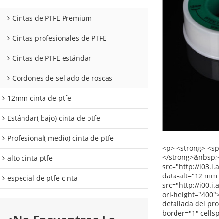
Cintas de PTFE Premium
Cintas profesionales de PTFE
Cintas de PTFE estándar
Cordones de sellado de roscas
12mm cinta de ptfe
Estándar( bajo) cinta de ptfe
Profesional( medio) cinta de ptfe
<p> <strong> <span style="color: #00ccff; font-size: 12pt;"> Demostración del producto cinta tubería de gas </span> </strong> </p> <p><strong></strong>&nbsp;</p> <p align="left"><span style="font-family: Arial; color: #666666; font-size: 9pt;">&nbsp;<img src="http://i03.i.aliimg.com/simg/single/icon/placeholder_100x100.png" data-src="http://i00.i.aliimg.com/img/pb/134/821/803/803821134_967.jpg" data-alt="12 mm tubería de gas de cinta" width="600" height="400" ori-width="600" ori-height="400" /> <noscript><img src="http://i00.i.aliimg.com/img/pb/134/821/803/803821134_967.jpg" alt="12 mm tubería de gas de cinta" width="600" height="400" ori-width="600" ori-height="400"></noscript> </span></p> <p align="left">&nbsp;</p> <p> <strong> <span style="color: #00ccff; font-size: 12pt;"> Descripción detallada del producto </span> </strong> </p> <p><strong></strong>&nbsp;</p> <table class="aliDataTable" style="width: 601px; background: white;" border="1" cellspacing="0" cellpadding="0"><tbody> <tr style="height: 14.2pt;" align="left"> <td style="width: 177.15pt; height: 14.2pt;" rowspan="5"><p> <strong> <span style="font-family: Arial; color: black; fo
alto cinta ptfe
especial de ptfe cinta