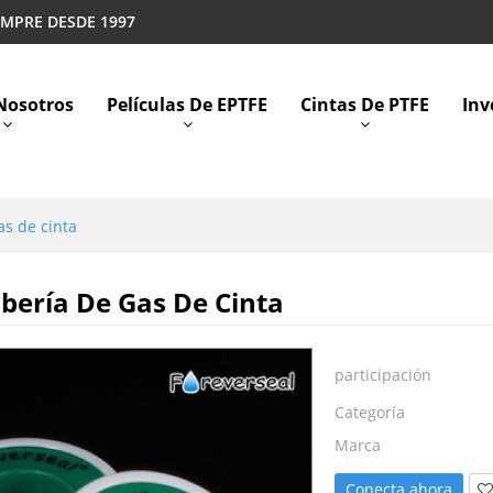
EMPRE DESDE 1997
Nosotros
Películas De EPTFE
Cintas De PTFE
Inv
s de cinta
bería De Gas De Cinta
participación
Categoría
Marca
Conecta ahora