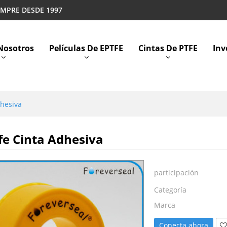
EMPRE DESDE 1997
Nosotros
Películas De EPTFE
Cintas De PTFE
Inv
dhesiva
e Cinta Adhesiva
participación
Categoría
Marca
Conecta ahora