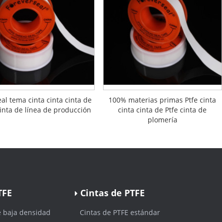
eal tema cinta cinta cinta de
100% materias primas Ptfe cinta
inta de línea de producción
cinta cinta de Ptfe cinta de
plomería
TFE
Cintas de PTFE
e baja densidad
Cintas de PTFE estándar