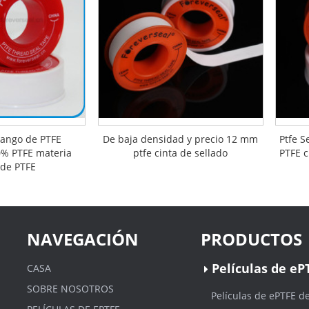
rango de PTFE
De baja densidad y precio 12 mm
Ptfe S
0% PTFE materia
ptfe cinta de sellado
PTFE c
 de PTFE
NAVEGACIÓN
PRODUCTOS
Películas de eP
CASA
SOBRE NOSOTROS
Películas de ePTFE d