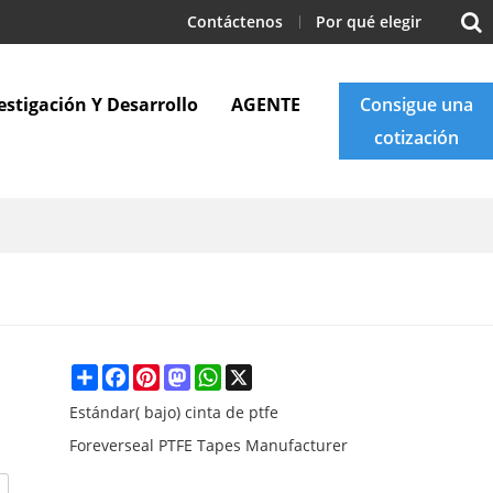
Contáctenos
Por qué elegir
estigación Y Desarrollo
AGENTE
Consigue una
cotización
Apoyo
Blogs
Contáctenos
Share
Facebook
Pinterest
Mastodon
WhatsApp
X
Estándar( bajo) cinta de ptfe
Foreverseal PTFE Tapes Manufacturer