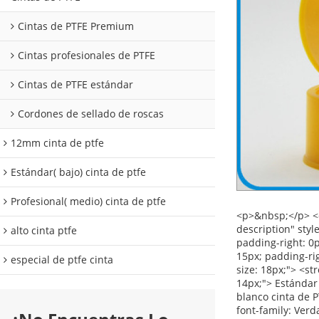
Cintas de PTFE Premium
Cintas profesionales de PTFE
Cintas de PTFE estándar
Cordones de sellado de roscas
12mm cinta de ptfe
Estándar( bajo) cinta de ptfe
Profesional( medio) cinta de ptfe
<p>&nbsp;</p> <div id="ali-anchor-description" style="margin-top: 15px; height: auto;" data-section="description">&nbsp;</div> <div id="ali-title-description" style="margin-top: 15px; margin-bottom: 7px;"><div style="border-bottom: #ddd 1px solid; padding-bottom: 8px; padding-left: 0px; padding-right: 0px; height: auto; padding-top: 8px;"> <span style="padding-bottom: 8px; line-height: 12px; background-color: #ddd; padding-left: 15px; padding-right: 15px; color: #333; font-weight: bold; padding-top: 8px;"> Descripción del producto </span> </div></div> <p> <span style="font-size: 18px;"> <strong> 19mm PTFE cinta adhesiva </strong> </span> </p> <p style="margin-top: 5pt; margin-bottom: 5pt;"> <span style="font-size: 14px;"> Estándar (bajo) cinta de PTFE </span> </p> <p style="margin-top: 5pt; margin-bottom: 5pt;"> <span style="font-size: 14px;"> Estándar Grado blanco cinta de PTFE adecuado para el aire, agua, hidráulico y líneas de baja presión. </span> </p> <table class="aliDataTable" style="width: 426.1pt; font-family: Verdana, Arial, Helvetica, sans-serif;"><tbody> <tr align="left"> <td style="width: 167.7pt;" rowspan="5" valign="cente
alto cinta ptfe
especial de ptfe cinta