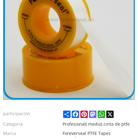
Share
Facebook
Pinterest
Mastodon
WhatsApp
X
participación
Categoría
Profesional( medio) cinta de ptfe
Marca
Foreverseal PTFE Tapes