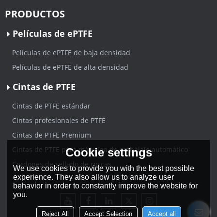
PRODUCTOS
Películas de ePTFE
Películas de ePTFE de baja densidad
Películas de ePTFE de alta densidad
Cintas de PTFE
Cintas de PTFE estándar
Cintas profesionales de PTFE
Cintas de PTFE Premium
Cintas de PTFE para máquina de embalaje automático
Cookie settings
Cordones de sellado de roscas
We use cookies to provide you with the best possible
experience. They also allow us to analyze user
behavior in order to constantly improve the website for
you.
Reject All
Accept Selection
Accept all