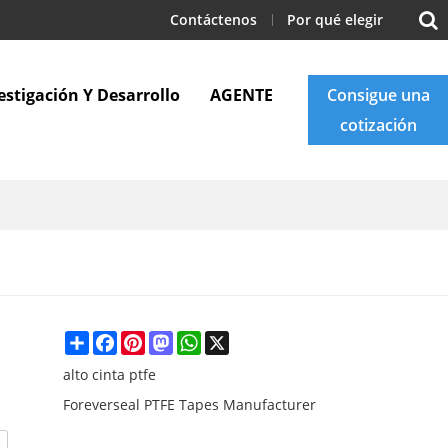
Contáctenos
Por qué elegir
estigación Y Desarrollo
AGENTE
Consigue una
cotización
Apoyo
Blogs
Contáctenos
Share
Facebook
Pinterest
Mastodon
WhatsApp
X
alto cinta ptfe
Foreverseal PTFE Tapes Manufacturer