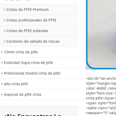
Cintas de PTFE Premium
Cintas profesionales de PTFE
Cintas de PTFE estándar
Cordones de sellado de roscas
12mm cinta de ptfe
Estándar( bajo) cinta de ptfe
Profesional( medio) cinta de ptfe
<div id="ali-anchor-description" style="margin-top: 15px; height: 22px;" data-section="description">&nbsp;</div><div id="ali-title-description" style="margin-top: 15px; margin-bottom: 7px;"><div style="height: 13px; padding: 8px 0; border-bottom: 1px solid #ddd;"><span style="background-color: #ddd; color: #333; font-weight: bold; padding: 8px 15px; line-height: 13px;">descripción del producto</span></div></div><p><strong><span style="font-size: large;">de fontanería</span></strong></p><p><span style="font-family: Verdana, Arial, Helvetica, sans-serif; font-size: 14px;">alto cinta ptfe</span></p><p><span style="font-size: 14px;"><a><span style="font-family: Arial;">de alta densidad de ptfe hilo sello de cinta</span></a><span style="font-family: Arial;">para su uso en sistemas de alta presión</span><span>Para fines especiales.</span></span></p><p>&nbsp;</p><table class="aliDataTable" style="width: 426.1pt; font-family: Verdana, Arial, Helvetica, sans-serif;"><tbody><tr align="left"><td style="width: 167.7pt;" rowspan="5" valign="center"><p><strong><span style="font-family: Arial; font-size: 12pt;">Pliego de condiciones:</span></strong></p></td><td style="width: 258.4pt;" valign="top"><p><span s
alto cinta ptfe
especial de ptfe cinta