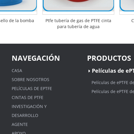
sello de la bomba
Ptfe tubería de gas de PTFE cinta
C
para tubería de agua
NAVEGACIÓN
PRODUCTOS
Películas de eP
CASA
SOBRE NOSOTROS
Películas de ePTFE d
PELÍCULAS DE EPTFE
Películas de ePTFE d
CINTAS DE PTFE
INVESTIGACIÓN Y
DESARROLLO
AGENTE
APOYO