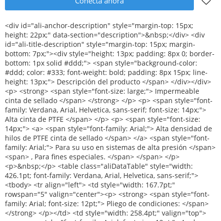
Conecta ahora
<div id="ali-anchor-description" style="margin-top: 15px; height: 22px;" data-section="description">&nbsp;</div> <div id="ali-title-description" style="margin-top: 15px; margin-bottom: 7px;"><div style="height: 13px; padding: 8px 0; border-bottom: 1px solid #ddd;"> <span style="background-color: #ddd; color: #333; font-weight: bold; padding: 8px 15px; line-height: 13px;"> Descripción del producto </span> </div></div> <p> <strong> <span style="font-size: large;"> Impermeable cinta de sellado </span> </strong> </p> <p> <span style="font-family: Verdana, Arial, Helvetica, sans-serif; font-size: 14px;"> Alta cinta de PTFE </span> </p> <p> <span style="font-size: 14px;"> <a> <span style="font-family: Arial;"> Alta densidad de hilos de PTFE cinta de sellado </span> </a> <span style="font-family: Arial;"> Para su uso en sistemas de alta presión </span> <span> , Para fines especiales. </span> </span> </p> <p>&nbsp;</p> <table class="aliDataTable" style="width: 426.1pt; font-family: Verdana, Arial, Helvetica, sans-serif;"><tbody> <tr align="left"> <td style="width: 167.7pt;" rowspan="5" valign="center"><p> <strong> <span style="font-family: Arial; font-size: 12pt;"> Pliego de condiciones: </span> </strong> </p></td> <td style="width: 258.4pt;" valign="top"><p> <span style="font-family: Arial; font-size: 12pt;"> Ancho: </span> <span style="font-family: Arial; font-size: 12pt;"> 12mm 19mm 25mm </span> </p></td> </tr> <tr align="left"><td style="width: 258.4pt;" valign="top"><p> <span style="font-family: Arial; font-size: 12pt;"> Espesor: </span> <span style="font-family: Arial; font-size: 12pt;"> 0.075mm 0.1mm 0.2mm </span> </p></td></tr> <tr align="left"><td style="width: 258.4pt;" valign="top"><p> <span style="font-family: Arial; font-size: 12pt;"> Longitud: </span> <span style="font-family: Arial; font-size: 12pt;"> 8 M-50 m </span> </p></td></tr> <tr align="left"><td style="width: 258.4pt;" valign="top"><p> <span style="font-family: Arial; font-size: 12pt;"> Densidad: </span> <span style="font-family: Arial; font-size: 12pt;"> 0.6g/cm3 -- 1.8g/cm3 </span> </p></td></tr> <tr align="left"><td style="width: 258.4pt;" valign="top"><p> <span style="font-family: Arial; font-size: 12pt;"> De acuerdo a las peticiones del cliente </span> </p></td></tr> <tr align="left"> <td style="width: 167.7pt;" valign="top"><p> <strong> <span style="font-family: Arial; font-size: 12pt;"> Color: </span> </strong> </p></td> <td style="width: 258.4pt;" valign="top"><p> <span style="font-size: 12pt;"> Blanco </span> </p></td> </tr> <tr align="left"> <td style="width: 167.7pt;" valign="top"><p> <strong> <span style="font-family: Arial; font-size: 12pt;"> Entrega: </span> </strong> </p></td> <td style="width: 258.4pt;" valign="top"><p> <span style="font-family: Arial; font-size: 12pt;"> 30 días después de recibir pago por adelantado del 30% </span> </p></td> </tr> <tr align="left"> <td style="width: 167.7pt;" rowspan="4" valign="center"><p> <strong> <span style="font-family: Arial; font-size: 12pt;"> Detalles del embalaje: </span> </strong> </p></td> <td style="width: 258.4pt;" valign="top"><p> <span style="font-family: Arial; font-size: 12pt;"> 1.10 unids/contracción o 10 unids/caja </span> </p></td> </tr> <tr align="left"><td style="width: 258.4pt;" valign="top"><p> <span style="font-family: Arial; font-size: 12pt;"> 2. innerbox: 48 unids/caja o 100 unids/caja o 250 unids/caja </span> </p></td></tr> <tr align="left"><td style="width: 258.4pt;" valign="top"><p> <span style="font-family: Arial; font-size: 12pt;"> 3. Outer cartón: 500 unids/ctn o 1000 unids/ctn </span> </p></td></tr> <tr align="left"><td style="width: 258.4pt;" valign="top"><p> <span style="font-family: Arial; font-size: 12pt;"> De acuerdo a las peticiones del cliente </span> </p></td></tr> <tr align="left"> <td style="width: 167.7pt;" valign="top"><p> <strong> <span style="font-family: Arial; font-size: 12pt;"> Puerto:: </span> </strong> </p></td> <td style="width: 258.4pt;" valign="top"><p> <span style="font-size: 12pt;"> Shanghai/ningbo </span> </p></td> </tr> </tbody></table> <p>&nbsp;</p> <p><img src="http://i03.i.aliimg.com/simg/single/icon/placeholder_100x100.png" data-src="http://g04.s.alicdn.com/kf/HT18RIDFJBdXXagOFbXe/200307087/HT18RIDFJBdXXagOFbXe.jpg" data-alt="Ptfe cinta de sellado de sellado a prueba de agua cinta" ori-width="600" ori-height="600" /> <noscript><img src="http://g04.s.alicdn.com/kf/HT18RIDFJBdXXagOFbXe/200307087/HT18RIDFJBdXXagOFbXe.jpg" alt="Ptfe cinta de sellado de sellado a prueba de agua cinta" ori-width="600" ori-height="600"></noscript> <img src="http://i03.i.aliimg.com/simg/single/icon/placeholder_100x100.png" data-src="http://g02.s.alicdn.com/kf/HT19R40FQFdXXagOFbXC/200307087/HT19R40FQFdXXagOFbXC.jpg" data-alt="Ptfe cinta de sellado de sellado a prueba de agua cinta" ori-width="600" ori-height="600" /> <noscript><img src="http://g02.s.alicdn.com/kf/HT19R40FQFdXXagOFbXC/200307087/HT19R40FQFdXXagOFbXC.jpg" alt="Ptfe cinta de sellado de sellado a prueba de agua cinta" ori-width="600" ori-height="600"></noscript> </p> <p>&nbsp;</p> <p><img src="http://i03.i.aliimg.com/simg/single/icon/placeholder_100x100.png" data-src="http://g04.s.alicdn.com/kf/HT1h8hzFFXgXXagOFbXi/200307087/HT1h8hzFFXgXXagOFbXi.jpg" data-alt="Ptfe cinta de sellado de sellado a prueba de agua cinta" ori-width="600" ori-height="600" /> <noscript><img src="http://g04.s.alicdn.com/kf/HT1h8hzFFXgXXagOFbXi/200307087/HT1h8hzFFXgXXagOFbXi.jpg" alt="Ptfe cinta de sellado de sellado a prueba de agua cinta" ori-width="600" ori-height="600"></noscript> </p> <div id="ali-anchor-packaging" style="margin-top: 15px; height: 22px;" data-section="packaging">&nbsp;</div> <div id="ali-title-packaging" style="margin-top: 15px; margin-bottom: 7px;"><div style="height: 13px; padding: 8px 0; border-bottom: 1px solid #ddd;"> <span style="background-color: #ddd; color: #333; font-weight: bold; padding: 8px 15px; line-height: 13px;"> Embalaje y envío </span> </div></div> <p><img src="http://i03.i.aliimg.com/simg/single/icon/placeholder_100x100.png" data-src="http://i01.i.aliimg.com/img/pb/194/273/806/806273194_555.jpg" data-alt="Ptfe cinta de sellado de sellado a prueba de agua cinta" width="600" height="600" ori-width="600" ori-height="600" /> <noscript><img src="http://i01.i.aliimg.com/img/pb/194/273/806/806273194_555.jpg" alt="Ptfe cinta de sellado de sellado a prueba de agua cinta" width="600" height="600" ori-width="600" ori-height="600"></noscript> &nbsp;&nbsp;</p> <div id="ali-anchor-companyInfo" style="margin-top: 15px; height: 22px;" data-section="companyInfo">&nbsp;</div> <div id="ali-title-companyInfo" style="margin-top: 15px; margin-bottom: 7px;"><div style="height: 13px; padding: 8px 0; border-bottom: 1px solid #ddd;"> <span style="background-color: #ddd; color: #333; font-weight: bold; padding: 8px 15px; line-height: 13px;"> Información de la empresa </span> </div></div> <p><img src="http://i03.i.aliimg.com/simg/single/icon/placeholder_100x100.png" data-src="http://i01.i.aliimg.com/img/pb/888/412/068/1068412888_245.jpg" data-alt="Ptfe cinta de sellado de sellado a prueba de agua cinta" ori-width="600" ori-height="600" /> <noscript><img src="http://i01.i.aliimg.com/img/pb/888/412/068/1068412888_245.jpg" alt="Ptfe cinta de sellado de sellado a prueba de agua cinta" ori-width="600" ori-height="600"></noscript> </p> <p>&nbsp;</p> <p><img src="http://i03.i.aliimg.com/simg/single/icon/placeholder_100x100.png" data-src="http://i01.i.aliimg.com/img/pb/603/797/066/1066797603_518.jpg" data-alt="Ptfe cinta de sellado de sellado a prueba de agua cinta" style="font-family: Verdana, Arial, Helvetica, sans-serif; font-size: 12px;" ori-width="600" ori-height="600" /> <noscript><img src="http://i01.i.aliimg.com/img/pb/603/797/066/1066797603_518.jpg" alt="Ptfe cinta de sellado de sellado a prueba de agua cinta" style="font-family: Verdana, Arial, Helvetica, sans-serif; font-size: 12px;" ori-width="600" ori-height="600"></noscript> </p> <p> <span> <strong> <span style="font-size: 16px;"> <span style="background-color: #b8b8b8;"> <span style="background-color: #ffffff;"> <span style="text-decoration: underline;"> Certificación </span> </span> </span> </span> </strong> </span> </p> <p><img src="http://i03.i.aliimg.com/simg/single/icon/placeholder_100x100.png" data-src="http://i00.i.aliimg.com/img/pb/567/436/972/972436567_933.jpg" width="600" height="200" ori-width="600" ori-height="200" /> <noscript><img src="http://i00.i.aliimg.com/img/pb/567/436/972/972436567_933.jpg" width="600" height="200" ori-width="600" ori-height="200"></noscript> </p> <div id="ali-anchor-faq" style="margin-top: 15px; height: 22px;" data-section="faq">&nbsp;</div> <div id="ali-title-faq" style="margin-top: 15px; margin-bottom: 7px;"><div style="height: 13px; padding: 8px 0; border-bottom: 1px solid #ddd;"> <span style="background-color: #ddd; color: #333; font-weight: bold; padding: 8px 15px; line-height: 13px;"> FAQ </span> </div></div> <table class="aliDataTable" style="width: 426.1pt;"><tbody> <tr align="left"><td style="width: 426.1pt;" valign="top"><p> <span style="font-size: 14px;"> Cliente: ¿ Qué <span style="font-family: 'Times New Roman';"> &#39; </span> S cantidad mínima de un pedido de sus productos? </span> </p></td></tr> <tr align="left"><td valign="top"><p> <span style="color: #3366ff; font-size: 14px;"> Foreverseal: 50000 unids </span> </p></td></tr> <tr align="left"><td valign="top">&nbsp;</td></tr> <tr align="left"><td valign="top"><p> <span style="font-size: 14px;"> Cliente: ¿ Usted acepta oem? </span> </p></td></tr> <tr align="left"><td valign="top"><p> <span style="color: #3366ff; font-size: 14px;"> Foreverseal: sí, podríamos imprimir su logotipo en el carrete </span