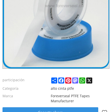
Share
Facebook
Pinterest
Mastodon
WhatsApp
X
participación
Categoría
alto cinta ptfe
Marca
Foreverseal PTFE Tapes
Manufacturer