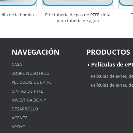
sello de la bomba
Ptfe tubería de gas de PTFE cinta
C
para tubería de agua
NAVEGACIÓN
PRODUCTOS
Películas de eP
CASA
SOBRE NOSOTROS
Películas de ePTFE d
PELÍCULAS DE EPTFE
Películas de ePTFE d
CINTAS DE PTFE
INVESTIGACIÓN Y
DESARROLLO
AGENTE
APOYO