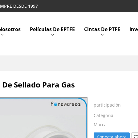
EMPRE DESDE 1997
Nosotros
Películas De EPTFE
Cintas De PTFE
Inv
a De Sellado Para Gas
participación
Categoría
Marca
Conecta ahora