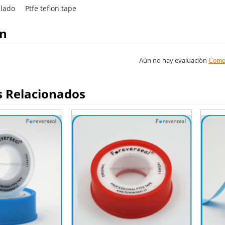
llado
Ptfe teflon tape
on
Aún no hay evaluación
Come
s Relacionados