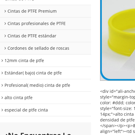
Cintas de PTFE Premium
Cintas profesionales de PTFE
Cintas de PTFE estándar
Cordones de sellado de roscas
12mm cinta de ptfe
Estándar( bajo) cinta de ptfe
Profesional( medio) cinta de ptfe
<div id="ali-anchor-description" style="margin-top: 15px; height: 22px;" data-section="description">&nbsp;</div><div id="ali-title-description" style="margin-top: 15px; margin-bottom: 7px;"><div style="height: 13px; padding: 8px 0; border-bottom: 1px solid #ddd;"><span style="background-color: #ddd; color: #333; font-weight: bold; padding: 8px 15px; line-height: 13px;">descripción del producto</span></div></div><p><strong><span style="font-size: 18px;">calor ptfe sello de cinta</span></strong></p><p><span style="font-family: Verdana, Arial, Helvetica, sans-serif; font-size: 14px;">alto cinta ptfe</span></p><p><span style="font-size: 14px; color: #000000;"><a><span style="font-family: Arial; color: #000000;">de alta densidad de ptfe hilo sello de cinta</span></a><span style="font-family: Arial;">para su uso en sistemas de alta presión</span>Para fines especiales.</span></p><p>&nbsp;</p><table class="aliDataTable" style="width: 426.1pt; font-family: Verdana, Arial, Helvetica, sans-serif;"><tbody><tr align="left"><td style="width: 167.7pt;" rowspan="5" valign="center"><p><strong><span style="font-family: Arial; font-size: 12pt;">Pliego de condiciones:</span></strong></p></td><td style="width: 258
alto cinta ptfe
especial de ptfe cinta