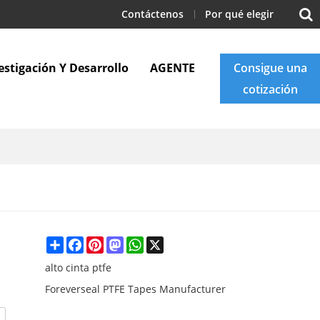
Contáctenos
Por qué elegir
estigación Y Desarrollo
AGENTE
Consigue una
cotización
Apoyo
Blogs
Contáctenos
Share
Facebook
Pinterest
Mastodon
WhatsApp
X
alto cinta ptfe
Foreverseal PTFE Tapes Manufacturer