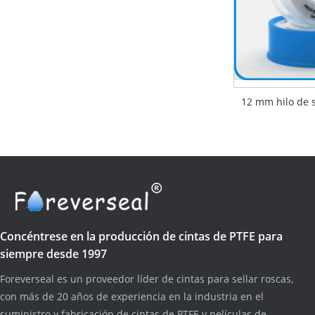
12 mm hilo de 
Concéntrese en la producción de cintas de PTFE para
siempre desde 1997
Foreverseal es un proveedor líder de cintas para sellar roscas,
con más de 20 años de experiencia en la industria en el
suministro y fabricación de cintas de PTFE y películas de