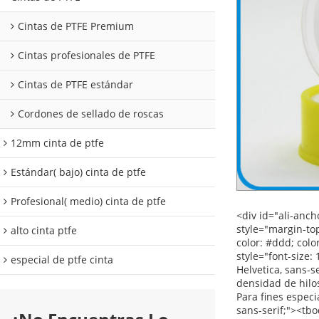
Cintas de PTFE Premium
Cintas profesionales de PTFE
Cintas de PTFE estándar
Cordones de sellado de roscas
12mm cinta de ptfe
Estándar( bajo) cinta de ptfe
Profesional( medio) cinta de ptfe
<div id="ali-anchor-description" style="margin-top: 15px; height: 22px;" data-section="description">&nbsp;</div> <div id="ali-title-description" style="margin-top: 15px; margin-bottom: 7px;"><div style="height: 13px; padding: 8px 0; border-bottom: 1px solid #ddd;"> <span style="background-color: #ddd; color: #333; font-weight: bold; padding: 8px 15px; line-height: 13px;"> Descripción del producto </span> </div></div> <p> <span style="font-size: 18px;"> <strong> Agua a alta temperatura cinta de sellado </strong> </span> </p> <p> <span style="font-family: Verdana, Arial, Helvetica, sans-serif; font-size: 14px;"> Alta cinta de PTFE </span> </p> <p> <span style="font-size: 14px;"> <a> <span style="font-family: Arial;"> Alta densidad de hilos de PTFE cinta de sellado </span> </a> <span style="font-family: Arial;"> Para su uso en sistemas de alta presión </span> <span> , Para fines especiales. </span> </span> </p> <p>&nbsp;</p> <table class="aliDataTable" style="width: 426.1pt; font-family: Verdana, Arial, Helvetica, sans-serif;"><tbody> <tr align="left"> <td style="width: 167.7pt;" rowspan="5" valign="center"><p> <strong> <span style="font-family: Arial; font-size:
alto cinta ptfe
especial de ptfe cinta