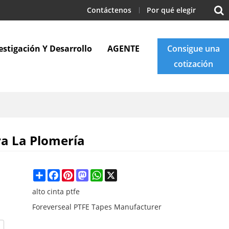
Contáctenos
Por qué elegir
estigación Y Desarrollo
AGENTE
Consigue una
cotización
Apoyo
Blogs
Contáctenos
ra La Plomería
Share
Facebook
Pinterest
Mastodon
WhatsApp
X
alto cinta ptfe
Foreverseal PTFE Tapes Manufacturer