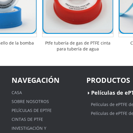
sello de la bomba
Ptfe tubería de gas de PTFE cinta
C
para tubería de agua
NAVEGACIÓN
PRODUCTOS
Películas de eP
CASA
SOBRE NOSOTROS
Películas de ePTFE d
PELÍCULAS DE EPTFE
Películas de ePTFE d
CINTAS DE PTFE
INVESTIGACIÓN Y