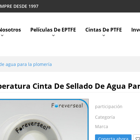
EMPRE DESDE 1997
Nosotros
Películas De EPTFE
Cintas De PTFE
Inv
 de agua para la plomería
eratura Cinta De Sellado De Agua Pa
participación
Categoría
Marca
Conecta ahora