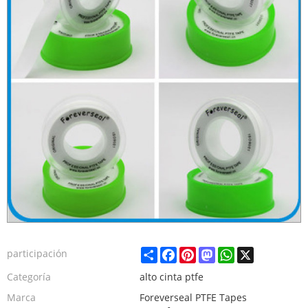
Share
Facebook
Pinterest
Mastodon
WhatsApp
X
participación
Categoría
alto cinta ptfe
Marca
Foreverseal PTFE Tapes