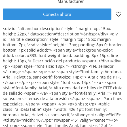
Manufacturer
Conecta ahora
<div id="ali-anchor-description" style="margin-top: 15px; height: 22px;" data-section="description">&nbsp;</div> <div id="ali-title-description" style="margin-top: 15px; margin-bottom: 7px;"><div style="height: 13px; padding: 8px 0; border-bottom: 1px solid #ddd;"> <span style="background-color: #ddd; color: #333; font-weight: bold; padding: 8px 15px; line-height: 13px;"> Descripción del producto </span> </div></div> <p> <span style="font-size: 18px;"> <strong> PTFE sellador </strong> </span> </p> <p> <span style="font-family: Verdana, Arial, Helvetica, sans-serif; font-size: 14px;"> Alta cinta de PTFE </span> </p> <p> <span style="font-size: 14px;"> <a> <span style="font-family: Arial;"> Alta densidad de hilos de PTFE cinta de sellado </span> </a> <span style="font-family: Arial;"> Para su uso en sistemas de alta presión </span> <span> , Para fines especiales. </span> </span> </p> <p>&nbsp;</p> <table class="aliDataTable" style="width: 426.1pt; font-family: Verdana, Arial, Helvetica, sans-serif;"><tbody> <tr align="left"> <td style="width: 167.7pt;" rowspan="5" valign="center"><p> <strong> <span style="font-family: Arial; font-size: 12pt;"> Pliego de condiciones: </span> </strong> </p></td> <td style="width: 258.4pt;" valign="top"><p> <span style="font-family: Arial; font-size: 12pt;"> Ancho: </span> <span style="font-family: Arial; font-size: 12pt;"> 12mm 19mm 25mm </span> </p></td> </tr> <tr align="left"><td style="width: 258.4pt;" valign="top"><p> <span style="font-family: Arial; font-size: 12pt;"> Espesor: </span> <span style="font-family: Arial; font-size: 12pt;"> 0.075mm 0.1mm </span> </p></td></tr> <tr align="left"><td style="width: 258.4pt;" valign="top"><p> <span style="font-family: Arial; font-size: 12pt;"> Longitud: </span> <span style="font-family: Arial; font-size: 12pt;"> 8 M-50 m </span> </p></td></tr> <tr align="left"><td style="width: 258.4pt;" valign="top"><p> <span style="font-family: Arial; font-size: 12pt;"> Densidad: </span> <span style="font-family: Arial; font-size: 12pt;"> 0.8g/cm3 -- 1.8g/cm3 </span> </p></td></tr> <tr align="left"><td style="width: 258.4pt;" valign="top"><p> <span style="font-family: Arial; font-size: 12pt;"> De acuerdo a las peticiones del cliente </span> </p></td></tr> <tr align="left"> <td style="width: 167.7pt;" valign="top"><p> <strong> <span style="font-family: Arial; font-size: 12pt;"> Color: </span> </strong> </p></td> <td style="width: 258.4pt;" valign="top"><p> <span style="font-size: 15.55px;"> Azul </span> </p></td> </tr> <tr align="left"> <td style="width: 167.7pt;" valign="top"><p> <strong> <span style="font-family: Arial; font-size: 12pt;"> Entrega: </span> </strong> </p></td> <td style="width: 258.4pt;" valign="top"><p> <span style="font-family: Arial; font-size: 12pt;"> 30 días después de recibir pago por adelantado del 30% </span> </p></td> </tr> <tr align="left"> <td style="width: 167.7pt;" rowspan="4" valign="center"><p> <strong> <span style="font-family: Arial; font-size: 12pt;"> Detalles del embalaje: </span> </strong> </p></td> <td style="width: 258.4pt;" valign="top"><p> <span style="font-family: Arial; font-size: 12pt;"> 1.10 unids/contracción o 10 unids/caja </span> </p></td> </tr> <tr align="left"><td style="width: 258.4pt;" valign="top"><p> <span style="font-family: Arial; font-size: 12pt;"> 2. innerbox: 48 unids/caja o 100 unids/caja o 250 unids/caja </span> </p></td></tr> <tr align="left"><td style="width: 258.4pt;" valign="top"><p> <span style="font-family: Arial; font-size: 12pt;"> 3. Outer cartón: 500 unids/ctn o 1000 unids/ctn </span> </p></td></tr> <tr align="left"><td style="width: 258.4pt;" valign="top"><p> <span style="font-family: Arial; font-size: 12pt;"> De acuerdo a las peticiones del cliente </span> </p></td></tr> <tr align="left"> <td style="width: 167.7pt;" valign="top"><p> <strong> <span style="font-family: Arial; font-size: 12pt;"> Puerto:: </span> </strong> </p></td> <td style="width: 258.4pt;" valign="top"><p> <span style="font-size: 12pt;"> Shanghai/ningbo </span> </p></td> </tr> </tbody></table> <p>&nbsp;</p> <p><img src="http://i03.i.aliimg.com/simg/single/icon/placeholder_100x100.png" data-src="http://g01.s.alicdn.com/kf/HT1ItoIFMpXXXagOFbXH/200307087/HT1ItoIFMpXXXagOFbXH.jpg" data-alt="Ptfe sellador para accesorios de tubería de 12 mm Ptfe cinta de sellado" ori-width="600" ori-height="600" /> <noscript><img src="http://g01.s.alicdn.com/kf/HT1ItoIFMpXXXagOFbXH/200307087/HT1ItoIFMpXXXagOFbXH.jpg" alt="Ptfe sellador para accesorios de tubería de 12 mm Ptfe cinta de sellado" ori-width="600" ori-height="600"></noscript> <img src="http://i03.i.aliimg.com/simg/single/icon/placeholder_100x100.png" data-src="http://g04.s.alicdn.com/kf/HT1u2bFFUXdXXagOFbXo/200307087/HT1u2bFFUXdXXagOFbXo.jpg" data-alt="Ptfe sellador para accesorios de tubería de 12 mm Ptfe cinta de sellado" ori-width="600" ori-height="600" /> <noscript><img src="http://g04.s.alicdn.com/kf/HT1u2bFFUXdXXagOFbXo/200307087/HT1u2bFFUXdXXagOFbXo.jpg" alt="Ptfe sellador para accesorios de tubería de 12 mm Ptfe cinta de sellado" ori-width="600" ori-height="600"></noscript> </p> <p>&nbsp;</p> <p><img src="http://i03.i.aliimg.com/simg/single/icon/placeholder_100x100.png" data-src="http://g04.s.alicdn.com/kf/HT16xoAFTlaXXagOFbXD/200307087/HT16xoAFTlaXXagOFbXD.jpg" data-alt="Ptfe sellador para accesorios de tubería de 12 mm Ptfe cinta de sellado" ori-width="600" ori-height="600" /> <noscript><img src="http://g04.s.alicdn.com/kf/HT16xoAFTlaXXagOFbXD/200307087/HT16xoAFTlaXXagOFbXD.jpg" alt="Ptfe sellador para accesorios de tubería de 12 mm Ptfe cinta de sellado" ori-width="600" ori-height="600"></noscript> </p> <div id="ali-anchor-packaging" style="margin-top: 15px; height: 22px;" data-section="packaging">&nbsp;</div> <div id="ali-title-packaging" style="margin-top: 15px; margin-bottom: 7px;"><div style="height: 13px; padding: 8px 0; border-bottom: 1px solid #ddd;"> <span style="background-color: #ddd; color: #333; font-weight: bold; padding: 8px 15px; line-height: 13px;"> Embalaje y envío </span> </div></div> <p><img src="http://i03.i.aliimg.com/simg/single/icon/placeholder_100x100.png" data-src="http://i01.i.aliimg.com/img/pb/194/273/806/806273194_555.jpg" data-alt="Ptfe sellador para accesorios de tubería de 12 mm Ptfe cinta de sellado" width="600" height="600" ori-width="600" ori-height="600" /> <noscript><img src="http://i01.i.aliimg.com/img/pb/194/273/806/806273194_555.jpg" alt="Ptfe sellador para accesorios de tubería de 12 mm Ptfe cinta de sellado" width="600" height="600" ori-width="600" ori-height="600"></noscript> </p> <div id="ali-anchor-companyInfo" style="margin-top: 15px; height: 22px;" data-section="companyInfo">&nbsp;</div> <div id="ali-title-companyInfo" style="margin-top: 15px; margin-bottom: 7px;"><div style="height: 13px; padding: 8px 0; border-bottom: 1px solid #ddd;"> <span style="background-color: #ddd; color: #333; font-weight: bold; padding: 8px 15px; line-height: 13px;"> Información de la empresa </span> </div></div> <p>&nbsp;</p> <p><img src="http://i03.i.aliimg.com/simg/single/icon/placeholder_100x100.png" data-src="http://i01.i.aliimg.com/img/pb/888/412/068/1068412888_245.jpg" data-alt="Ptfe sellador para accesorios de tubería de 12 mm Ptfe cinta de sellado" ori-width="600" ori-height="600" /> <noscript><img src="http://i01.i.aliimg.com/img/pb/888/412/068/1068412888_245.jpg" alt="Ptfe sellador para accesorios de tubería de 12 mm Ptfe cinta de sellado" ori-width="600" ori-height="600"></noscript> </p> <p>&nbsp;</p> <p><img src="http://i03.i.aliimg.com/simg/single/icon/placeholder_100x100.png" data-src="http://i01.i.aliimg.com/img/pb/603/797/066/1066797603_518.jpg" data-alt="Ptfe sellador para accesorios de tubería de 12 mm Ptfe cinta de sellado" ori-width="600" ori-height="600" /> <noscript><img src="http://i01.i.aliimg.com/img/pb/603/797/066/1066797603_518.jpg" alt="Ptfe sellador para accesorios de tubería de 12 mm Ptfe cinta de sellado" ori-width="600" ori-height="600"></noscript> </p> <p>&nbsp;</p> <p> <strong> <span style="font-size: 16px;"> <span style="background-color: #b8b8b8;"> <span style="background-color: #ffffff;"> <span style="text-decoration: underline;"> Certificación </span> </span> </span> </span> </strong> </p> <p><img src="http://i03.i.aliimg.com/simg/single/icon/placeholder_100x100.png" data-src="http://i00.i.aliimg.com/img/pb/567/436/972/972436567_933.jpg" width="600" height="200" ori-width="600" ori-height="200" /> <noscript><img src="http://i00.i.aliimg.com/img/pb/567/436/972/972436567_933.jpg" width="600" height="200" ori-width="600" ori-height="200"></noscript> </p> <div id="ali-anchor-faq" style="margin-top: 15px; height: 22px;" data-section="faq">&nbsp;</div> <div id="ali-title-faq" style="margin-top: 15px; margin-bottom: 7px;"><div style="height: 13px; padding: 8px 0; border-bottom: 1px solid #ddd;"> <span style="background-color: #ddd; color: #333; font-weight: bold; padding: 8px 15px; line-height: 13px;"> FAQ </span> </div></div> <p>&nbsp;</p> <table class="aliDataTable" style="width: 426.1pt;"><tbody> <tr align="left"><td style="width: 426.1pt;" valign="top"><p> <span style="font-size: 14px;"> Cliente: ¿ Qué <span style="font-family: 'Times New Roman';"> &#39; </span> S cantidad mínima de un pedido de sus productos? </span> </p></td></tr> <tr align="left"><td valign="top"><p> <span style="color: #3366ff; font-size: 14px;"> Foreverseal: 50000 unids </span> </p></td></tr> <tr align="left"><td valign="top">&nbsp;</td></tr> <tr align="left"><td valign="top"><p> <span style="font-size: 14px;"> Cliente: ¿ Usted acepta oem? </span> </p></td></tr> <tr align="left"><td valign="top"><p> <span style="color: #3366ff; font-size: 14px;"> Foreverseal: sí, podríamos imprimir su logotipo en el carr