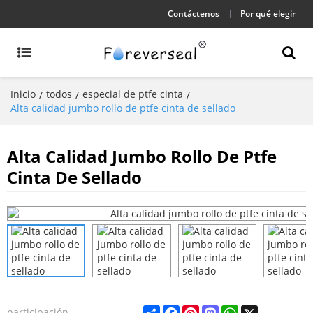
Contáctenos
Por qué elegir
Inicio
todos
especial de ptfe cinta
/
/
/
Alta calidad jumbo rollo de ptfe cinta de sellado
Alta Calidad Jumbo Rollo De Ptfe
Cinta De Sellado
Share
Facebook
Pinterest
Mastodon
WhatsApp
X
participación