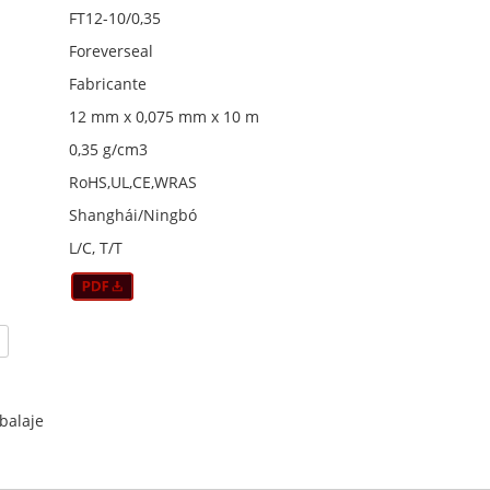
FT12-10/0,35
Foreverseal
Fabricante
12 mm x 0,075 mm x 10 m
0,35 g/cm3
RoHS,UL,CE,WRAS
Shanghái/Ningbó
L/C, T/T
balaje