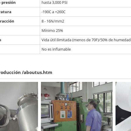
e presión
hasta 3,000 PSI
ratura
-190C a +260C
tracción
8 - 16N/mm2
Mínimo 25%
o
Vida útil ilimitada (menos de 70F)/50% de humedad re
No es inflamable
roducción
/aboutus.htm