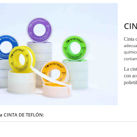
CI
Cinta 
adecuad
químic
contam
La cin
con ac
polieti
ara CINTA DE TEFLÓN: