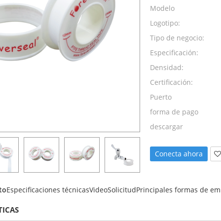
Modelo
Logotipo:
Tipo de negocio:
Especificación:
Densidad:
Certificación:
Puerto
forma de pago
descargar
Conecta ahora
to
Especificaciones técnicas
Video
Solicitud
Principales formas de em
TICAS