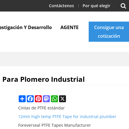
Contáctenos
Por qué elegir
estigación Y Desarrollo
AGENTE
Consigue una
cotización
Apoyo
Blogs
Contáctenos
 Para Plomero Industrial
Share
Facebook
Pinterest
Mastodon
WhatsApp
X
Cintas de PTFE estándar
12mm high temp PTFE Tape for industrial plumber
Foreverseal PTFE Tapes Manufacturer