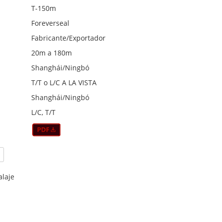
T-150m
Foreverseal
Fabricante/Exportador
20m a 180m
Shanghái/Ningbó
T/T o L/C A LA VISTA
Shanghái/Ningbó
L/C, T/T
alaje