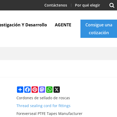
Contáctenos
Por qué elegir
estigación Y Desarrollo
AGENTE
Consigue una
cotización
Apoyo
Blogs
Contáctenos
Share
Facebook
Pinterest
Mastodon
WhatsApp
X
Cordones de sellado de roscas
Thread sealing cord for fittings
Foreverseal PTFE Tapes Manufacturer