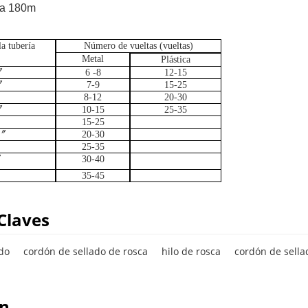
 a 180m
a tubería
Número de vueltas (vueltas)
Metal
Plástica
〞
6 -8
12-15
〞
7-9
15-25
8-12
20-30
〞
10-15
25-35
15-25
〞
20-30
25-35
〞
30-40
35-45
Claves
ado
cordón de sellado de rosca
hilo de rosca
cordón de sella
on