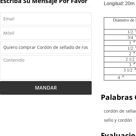
Escriba Su Mensaje Por Favor
Longitud: 20m
Diámetro de l
1/2
3/4
1
〞
1/2
2
〞
2 1/2
3
〞
3 1/2
4
〞
MANDAR
Palabras 
cordón de sell
sello y cordón
Evaluaci