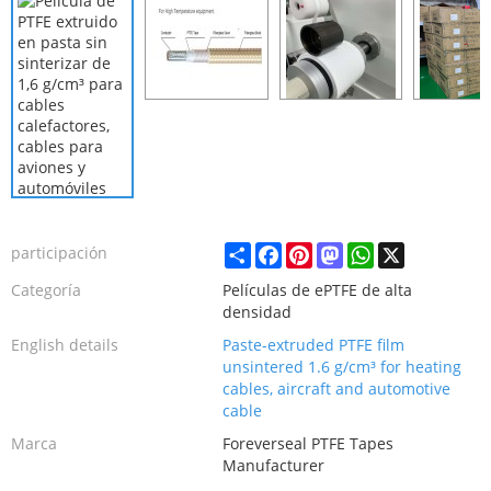
Share
Facebook
Pinterest
Mastodon
WhatsApp
X
participación
Categoría
Películas de ePTFE de alta
densidad
English details
Paste-extruded PTFE film
unsintered 1.6 g/cm³ for heating
cables, aircraft and automotive
cable
Marca
Foreverseal PTFE Tapes
Manufacturer