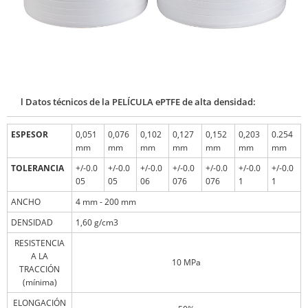
l Datos técnicos de la PELÍCULA ePTFE de alta densidad:
ESPESOR
0,051
0,076
0,102
0,127
0,152
0,203
0.254
mm
mm
mm
mm
mm
mm
mm
TOLERANCIA
+/-0.0
+/-0.0
+/-0.0
+/-0.0
+/-0.0
+/-0.0
+/-0.0
05
05
06
076
076
1
1
ANCHO
4 mm - 200 mm
DENSIDAD
1,60 g/cm3
RESISTENCIA
A LA
10 MPa
TRACCIÓN
(mínima)
ELONGACIÓN