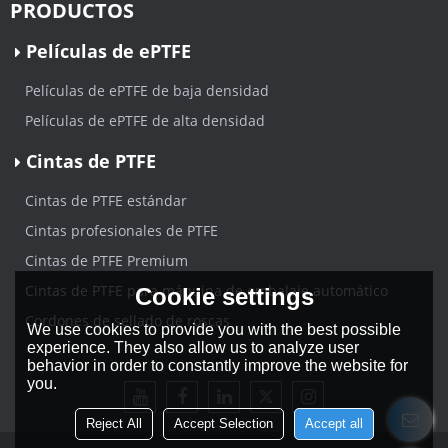
PRODUCTOS
Películas de ePTFE
Películas de ePTFE de baja densidad
Películas de ePTFE de alta densidad
Cintas de PTFE
Cintas de PTFE estándar
Cintas profesionales de PTFE
Cintas de PTFE Premium
Cintas de PTFE para máquina de embalaje automático
Cookie settings
Cordones de sellado de roscas
We use cookies to provide you with the best possible
experience. They also allow us to analyze user
behavior in order to constantly improve the website for
you.
Reject All
Accept Selection
Accept all