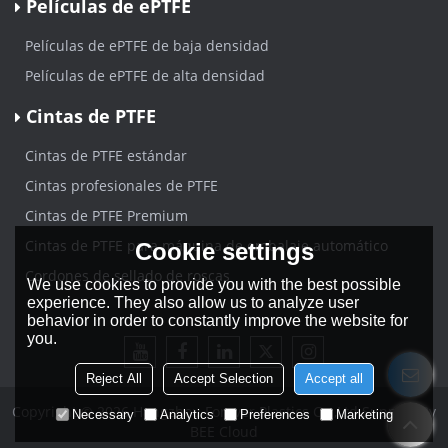
Películas de ePTFE
Películas de ePTFE de baja densidad
Películas de ePTFE de alta densidad
Cintas de PTFE
Cintas de PTFE estándar
Cintas profesionales de PTFE
Cintas de PTFE Premium
Cintas de PTFE para máquina de embalaje automático
Cookie settings
Cordones de sellado de roscas
We use cookies to provide you with the best possible
experience. They also allow us to analyze user
behavior in order to constantly improve the website for
you.
Reject All
Accept Selection
Accept all
Copyright © 2026
Hangzhou Forever Plastics Co.,Ltd
Support By
Necessary
Analytics
Preferences
Marketing
BEE Cloud