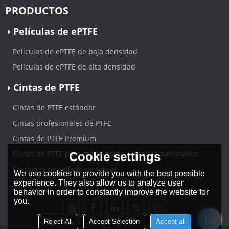
PRODUCTOS
Películas de ePTFE
Películas de ePTFE de baja densidad
Películas de ePTFE de alta densidad
Cintas de PTFE
Cintas de PTFE estándar
Cintas profesionales de PTFE
Cintas de PTFE Premium
Cintas de PTFE para máquina de embalaje automático
Cookie settings
Cordones de sellado de roscas
We use cookies to provide you with the best possible
experience. They also allow us to analyze user
behavior in order to constantly improve the website for
you.
Reject All
Accept Selection
Accept all