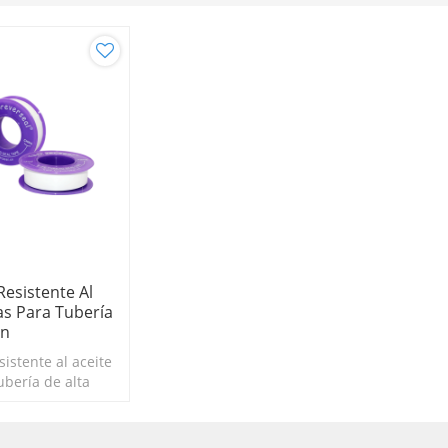
Resistente Al
as Para Tubería
ón
sistente al aceite
ubería de alta
ada 100% en PTFE.