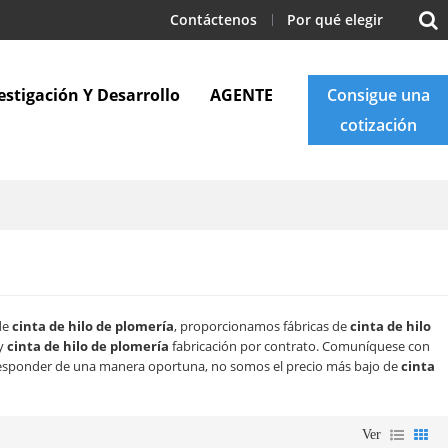
Contáctenos
Por qué elegir
estigación Y Desarrollo
AGENTE
Consigue una
cotización
Apoyo
Blogs
Contáctenos
 de
cinta de hilo de plomería
, proporcionamos fábricas de
cinta de hilo
y
cinta de hilo de plomería
fabricación por contrato. Comuníquese con
esponder de una manera oportuna, no somos el precio más bajo de
cinta
Ver