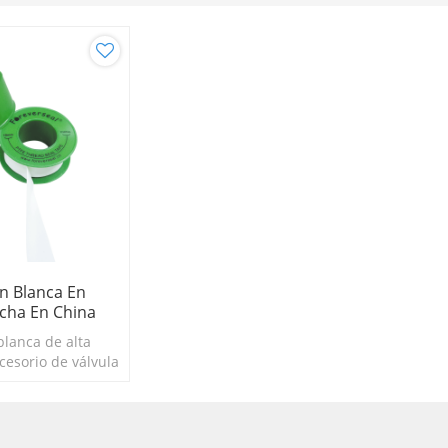
ón Blanca En
cha En China
blanca de alta
ccesorio de válvula
ina