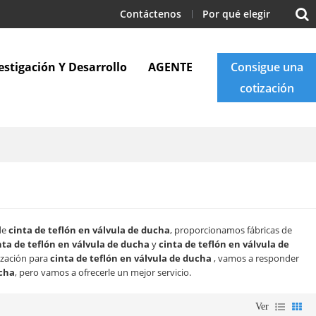
Contáctenos
Por qué elegir
estigación Y Desarrollo
AGENTE
Consigue una
cotización
Apoyo
Blogs
Contáctenos
 de
cinta de teflón en válvula de ducha
, proporcionamos fábricas de
nta de teflón en válvula de ducha
y
cinta de teflón en válvula de
ización para
cinta de teflón en válvula de ducha
, vamos a responder
ucha
, pero vamos a ofrecerle un mejor servicio.
Ver