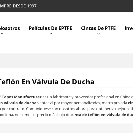
EMPRE DESDE 1997
Nosotros
Películas De EPTFE
Cintas De PTFE
Inv
Teflón En Válvula De Ducha
E Tapes Manufacturer
es un fabricante y proveedor profesional en China
en válvula de ducha
ventas al por mayor personalizadas, marca privada
ci
n por contrato. Comuníquese con nosotros ahora para obtener la mejor cot
ortuna, no somos el precio más bajo de
cinta de teflón en válvula de d