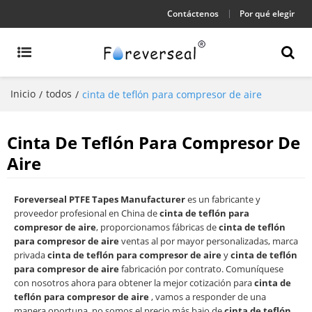
Contáctenos
Por qué elegir
Inicio
todos
/
/
cinta de teflón para compresor de aire
Cinta De Teflón Para Compresor De
Aire
Foreverseal PTFE Tapes Manufacturer
es un fabricante y
proveedor profesional en China de
cinta de teflón para
compresor de aire
, proporcionamos fábricas de
cinta de teflón
para compresor de aire
ventas al por mayor personalizadas, marca
privada
cinta de teflón para compresor de aire
y
cinta de teflón
para compresor de aire
fabricación por contrato. Comuníquese
con nosotros ahora para obtener la mejor cotización para
cinta de
teflón para compresor de aire
, vamos a responder de una
manera oportuna, no somos el precio más bajo de
cinta de teflón