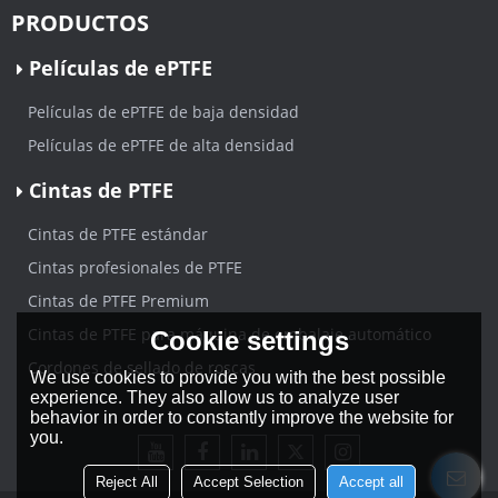
PRODUCTOS
Películas de ePTFE
Películas de ePTFE de baja densidad
Películas de ePTFE de alta densidad
Cintas de PTFE
Cintas de PTFE estándar
Cintas profesionales de PTFE
Cintas de PTFE Premium
Cintas de PTFE para máquina de embalaje automático
Cookie settings
Cordones de sellado de roscas
We use cookies to provide you with the best possible
experience. They also allow us to analyze user
behavior in order to constantly improve the website for
you.
Reject All
Accept Selection
Accept all