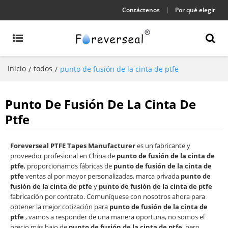
Contáctenos
Por qué elegir
Inicio
todos
/
/
punto de fusión de la cinta de ptfe
Punto De Fusión De La Cinta De
Ptfe
Foreverseal PTFE Tapes Manufacturer
es un fabricante y
proveedor profesional en China de
punto de fusión de la cinta de
ptfe
, proporcionamos fábricas de
punto de fusión de la cinta de
ptfe
ventas al por mayor personalizadas, marca privada
punto de
fusión de la cinta de ptfe
y
punto de fusión de la cinta de ptfe
fabricación por contrato. Comuníquese con nosotros ahora para
obtener la mejor cotización para
punto de fusión de la cinta de
ptfe
, vamos a responder de una manera oportuna, no somos el
precio más bajo de
punto de fusión de la cinta de ptfe
, pero