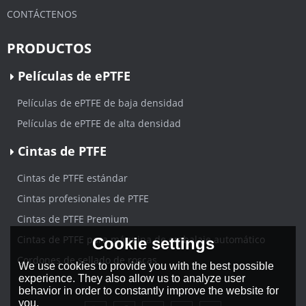
CONTÁCTENOS
PRODUCTOS
Películas de ePTFE
Películas de ePTFE de baja densidad
Películas de ePTFE de alta densidad
Cintas de PTFE
Cintas de PTFE estándar
Cintas profesionales de PTFE
Cintas de PTFE Premium
Cintas de PTFE para máquina de embalaje automático
Cookie settings
Cordones de sellado de roscas
We use cookies to provide you with the best possible
experience. They also allow us to analyze user
behavior in order to constantly improve the website for
you.