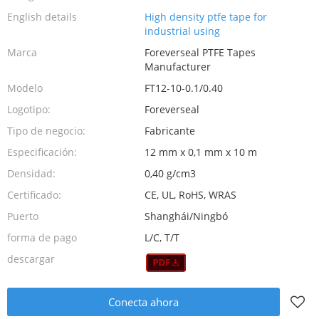
English details
High density ptfe tape for
industrial using
Marca
Foreverseal PTFE Tapes
Manufacturer
Modelo
FT12-10-0.1/0.40
Logotipo:
Foreverseal
Tipo de negocio:
Fabricante
Especificación:
12 mm x 0,1 mm x 10 m
Densidad:
0,40 g/cm3
Certificado:
CE, UL, RoHS, WRAS
Puerto
Shanghái/Ningbó
forma de pago
L/C, T/T
descargar
Conecta ahora