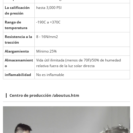
La calificación
hasta 3,000 PSI
de presión
Rango de
-190C a +370C
temperatura
Resistencia a la
8 - 16N/mm2
tracción
Alargamiento
Mínimo 25%
Almacenamient
Vida útil ilimitada (menos de 70F)/50% de humedad
o
relativa fuera de la luz solar directa
inflamabilidad
No es inflamable
Centro de producción
/aboutus.htm