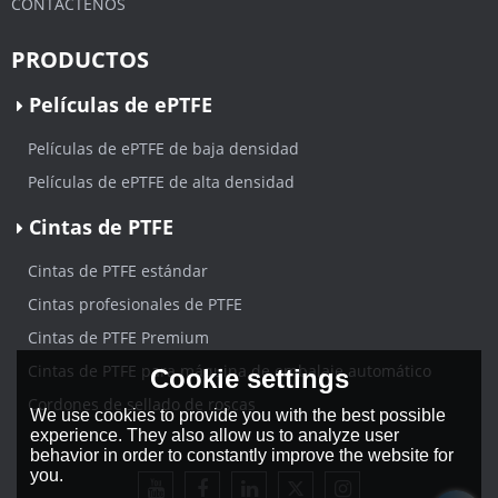
CONTÁCTENOS
PRODUCTOS
Películas de ePTFE
Películas de ePTFE de baja densidad
Películas de ePTFE de alta densidad
Cintas de PTFE
Cintas de PTFE estándar
Cintas profesionales de PTFE
Cintas de PTFE Premium
Cintas de PTFE para máquina de embalaje automático
Cookie settings
Cordones de sellado de roscas
We use cookies to provide you with the best possible
experience. They also allow us to analyze user
behavior in order to constantly improve the website for
you.