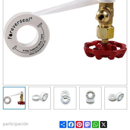
Share
Facebook
Pinterest
Mastodon
WhatsApp
X
participación