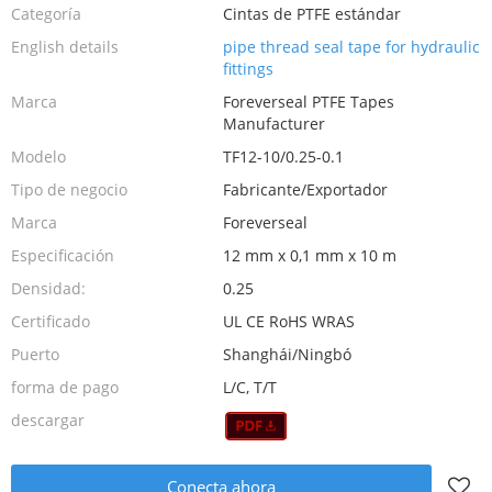
Categoría
Cintas de PTFE estándar
English details
pipe thread seal tape for hydraulic
fittings
Marca
Foreverseal PTFE Tapes
Manufacturer
Modelo
TF12-10/0.25-0.1
Tipo de negocio
Fabricante/Exportador
Marca
Foreverseal
Especificación
12 mm x 0,1 mm x 10 m
Densidad:
0.25
Certificado
UL CE RoHS WRAS
Puerto
Shanghái/Ningbó
forma de pago
L/C, T/T
descargar
Conecta ahora