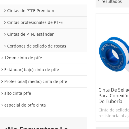
1 resultados
Cintas de PTFE Premium
Cintas profesionales de PTFE
Cintas de PTFE estándar
Cordones de sellado de roscas
12mm cinta de ptfe
Estándar( bajo) cinta de ptfe
Profesional( medio) cinta de ptfe
Cinta De Sell
alto cinta ptfe
Para Conexió
De Tubería
especial de ptfe cinta
Cinta de sellad
resistencia al 
de accesorios d
fabricación de 