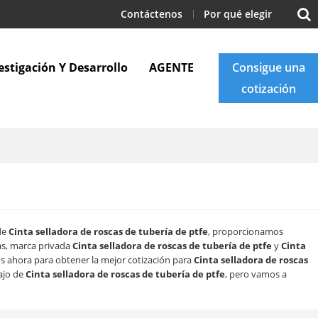
Contáctenos
Por qué elegir
estigación Y Desarrollo
AGENTE
Consigue una
cotización
Apoyo
Blogs
Contáctenos
 de
Cinta selladora de roscas de tubería de ptfe
, proporcionamos
as, marca privada
Cinta selladora de roscas de tubería de ptfe
y
Cinta
s ahora para obtener la mejor cotización para
Cinta selladora de roscas
ajo de
Cinta selladora de roscas de tubería de ptfe
, pero vamos a