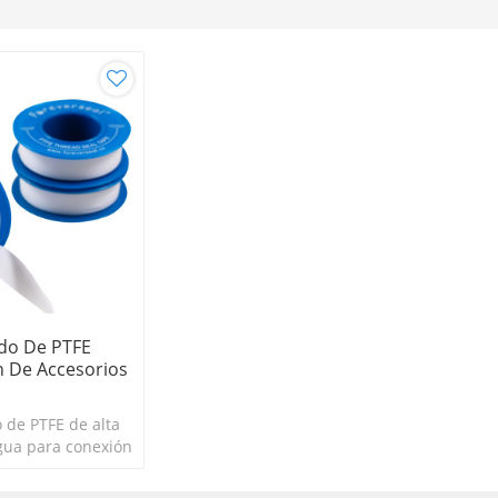
ado De PTFE
n De Accesorios
o de PTFE de alta
agua para conexión
e tubería de la
China