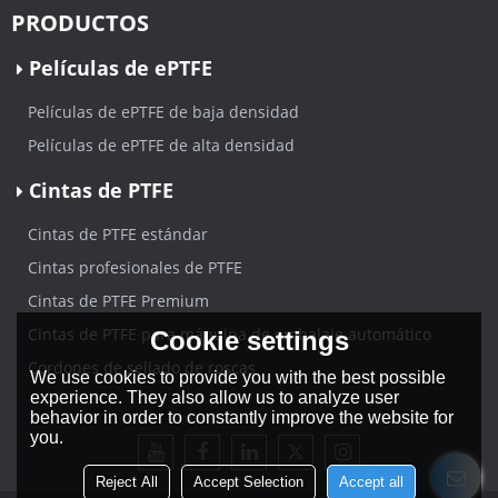
PRODUCTOS
Películas de ePTFE
Películas de ePTFE de baja densidad
Películas de ePTFE de alta densidad
Cintas de PTFE
Cintas de PTFE estándar
Cintas profesionales de PTFE
Cintas de PTFE Premium
Cintas de PTFE para máquina de embalaje automático
Cookie settings
Cordones de sellado de roscas
We use cookies to provide you with the best possible
experience. They also allow us to analyze user
behavior in order to constantly improve the website for
you.
Reject All
Accept Selection
Accept all