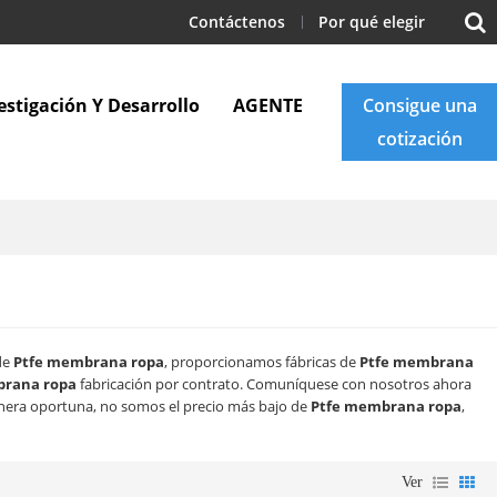
Contáctenos
Por qué elegir
estigación Y Desarrollo
AGENTE
Consigue una
cotización
Apoyo
Blogs
Contáctenos
 de
Ptfe membrana ropa
, proporcionamos fábricas de
Ptfe membrana
brana ropa
fabricación por contrato. Comuníquese con nosotros ahora
era oportuna, no somos el precio más bajo de
Ptfe membrana ropa
,
Ver