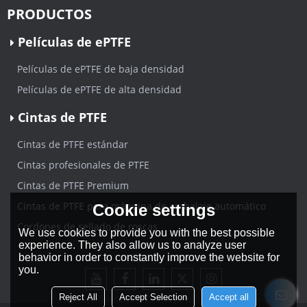
PRODUCTOS
Películas de ePTFE
Películas de ePTFE de baja densidad
Películas de ePTFE de alta densidad
Cintas de PTFE
Cintas de PTFE estándar
Cintas profesionales de PTFE
Cintas de PTFE Premium
Cintas de PTFE para máquina de embalaje automático
Cookie settings
Cordones de sellado de roscas
We use cookies to provide you with the best possible
experience. They also allow us to analyze user
behavior in order to constantly improve the website for
you.
Reject All
Accept Selection
Accept all