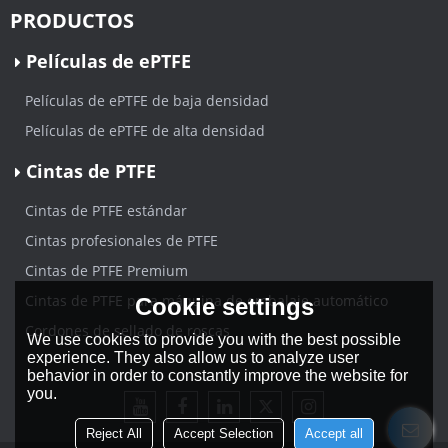
PRODUCTOS
Películas de ePTFE
Películas de ePTFE de baja densidad
Películas de ePTFE de alta densidad
Cintas de PTFE
Cintas de PTFE estándar
Cintas profesionales de PTFE
Cintas de PTFE Premium
Cintas de PTFE para máquina de embalaje automático
Cookie settings
Cordones de sellado de roscas
We use cookies to provide you with the best possible
experience. They also allow us to analyze user
behavior in order to constantly improve the website for
you.
Reject All
Accept Selection
Accept all