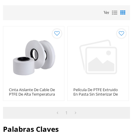
Ver
Cinta Aislante De Cable De
Película De PTFE Extruido
PTFE De Alta Temperatura
En Pasta Sin Sinterizar De
Para Área Eléctrica
1,6 G/cm³ Para Cables
Calefactores, Cables Para
Aviones Y Automóviles
1
Palabras Claves