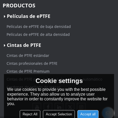
PRODUCTOS
Películas de ePTFE
Películas de ePTFE de baja densidad
Películas de ePTFE de alta densidad
Cintas de PTFE
Cintas de PTFE estándar
Cintas profesionales de PTFE
Cintas de PTFE Premium
Cintas de PTFE para máquina de embalaje automático
Cookie settings
Cordones de sellado de roscas
We use cookies to provide you with the best possible
experience. They also allow us to analyze user
behavior in order to constantly improve the website for
you.
Reject All
Accept Selection
Accept all