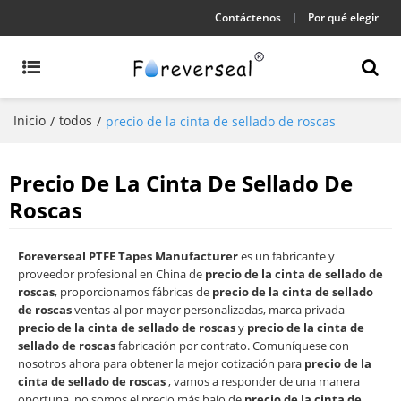
Contáctenos
Por qué elegir
Inicio
todos
/
/
precio de la cinta de sellado de roscas
Precio De La Cinta De Sellado De
Roscas
Foreverseal PTFE Tapes Manufacturer
es un fabricante y
proveedor profesional en China de
precio de la cinta de sellado de
roscas
, proporcionamos fábricas de
precio de la cinta de sellado
de roscas
ventas al por mayor personalizadas, marca privada
precio de la cinta de sellado de roscas
y
precio de la cinta de
sellado de roscas
fabricación por contrato. Comuníquese con
nosotros ahora para obtener la mejor cotización para
precio de la
cinta de sellado de roscas
, vamos a responder de una manera
oportuna, no somos el precio más bajo de
precio de la cinta de