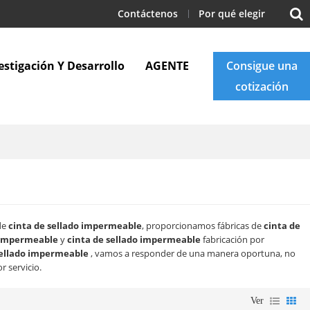
Contáctenos
Por qué elegir
estigación Y Desarrollo
AGENTE
Consigue una
cotización
Apoyo
Blogs
Contáctenos
 de
cinta de sellado impermeable
, proporcionamos fábricas de
cinta de
o impermeable
y
cinta de sellado impermeable
fabricación por
sellado impermeable
, vamos a responder de una manera oportuna, no
r servicio.
Ver