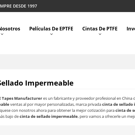
EMPRE DESDE 1997
Nosotros
Películas De EPTFE
Cintas De PTFE
Inv
 Sellado Impermeable
E Tapes Manufacturer
es un fabricante y proveedor profesional en China
eable
ventas al por mayor personalizadas, marca privada
cinta de sellad
quese con nosotros ahora para obtener la mejor cotización para
cinta de 
más bajo de
cinta de sellado impermeable
, pero vamos a ofrecerle un mejo