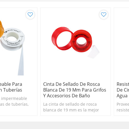
eable Para
Cinta De Sellado De Rosca
Resis
En Tuberías
Blanca De 19 Mm Para Grifos
De Ci
Y Accesorios De Baño
Agua 
do impermeable
as de tuberías,
La cinta de sellado de rosca
Provee
ra todas las
blanca de 19 mm es la mejor
resist
opción para grifos y accesorios
cinta 
de baño
calien